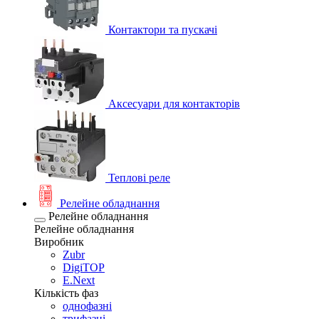
Контактори та пускачі
Аксесуари для контакторів
Теплові реле
Релейне обладнання
Релейне обладнання
Релейне обладнання
Виробник
Zubr
DigiTOP
E.Next
Кількість фаз
однофазні
трифазні