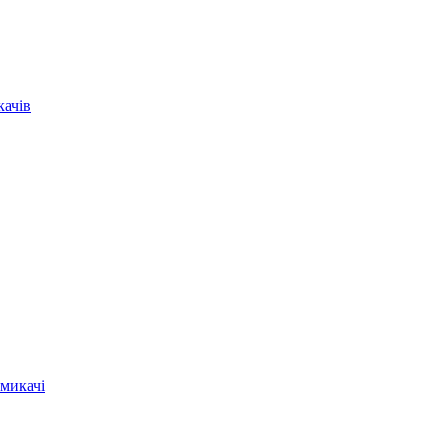
качів
микачі