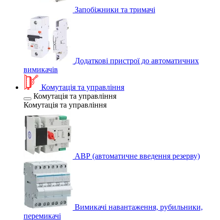
Запобіжники та тримачі
Додаткові пристрої до автоматичних
вимикачів
Комутація та управління
Комутація та управління
Комутація та управління
АВР (автоматичне введення резерву)
Вимикачі навантаження, рубильники,
перемикачі