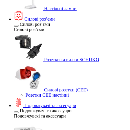
Настільні лампи
Силові розʼєми
Силові розʼєми
Силові розʼєми
Розетки та вилки SCHUKO
Силові розетки (CEE)
Розетки CEE настінні
Подовжувачі та аксесуари
Подовжувачі та аксесуари
Подовжувачі та аксесуари