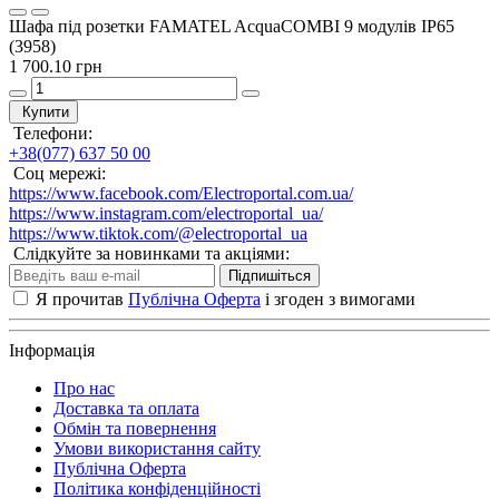
Шафа під розетки FAMATEL AcquaCOMBI 9 модулів IP65
(3958)
1 700.10 грн
Купити
Телефони:
+38(077) 637 50 00
Соц мережі:
https://www.facebook.com/Electroportal.com.ua/
https://www.instagram.com/electroportal_ua/
https://www.tiktok.com/@electroportal_ua
Слідкуйте за новинками та акціями:
Підпишіться
Я прочитав
Публічна Оферта
і згоден з вимогами
Інформація
Про нас
Доставка та оплата
Обмін та повернення
Умови використання сайту
Публічна Оферта
Політика конфіденційності