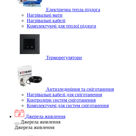
Електрична тепла підлога
Нагрівальні мати
Нагрівальні кабелі
Комплектуючі для теплої підлоги
Терморегулятори
Антизледеніння та сніготанення
Нагрівальні кабелі для сніготанення
Контролери систем сніготанення
Комплектуючі для систем сніготанення
Джерела живлення
Джерела живлення
Джерела живлення