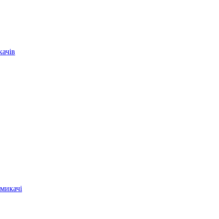
качів
микачі