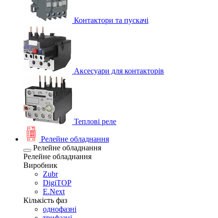
Контактори та пускачі
Аксесуари для контакторів
Теплові реле
Релейне обладнання
Релейне обладнання
Релейне обладнання
Виробник
Zubr
DigiTOP
E.Next
Кількість фаз
однофазні
трифазні