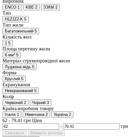
Виробник
ENCO
1
KBE
2
ЗЗКМ
2
Тип
H1Z2Z2-K
5
Тип жили
Багатожильний
5
Кількість жил
1
5
Площа перетину жили
6 мм²
5
Матеріал струмопровідної жили
Луджена мідь
5
Форма
Круглий
5
Екранування
Неекранований
5
Колір
Червоний
2
Чорний
3
Країна-виробник товару
Італія
1
Німеччина
2
Україна
2
62
-
79.41
грн
Ціна
-
грн
Скасувати
Виберіть фільтри