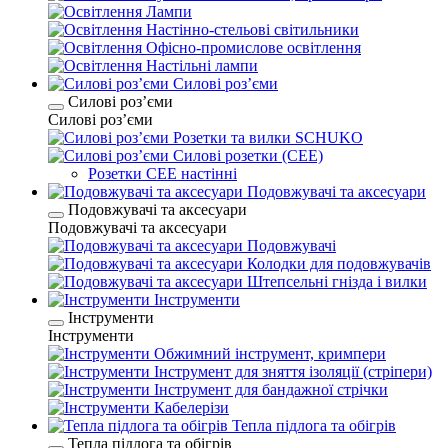
Лампи
Настінно-стельові світильники
Офісно-промислове освітлення
Настільні лампи
Силові розʼєми
Силові розʼєми
Силові розʼєми
Розетки та вилки SCHUKO
Силові розетки (CEE)
Розетки CEE настінні
Подовжувачі та аксесуари
Подовжувачі та аксесуари
Подовжувачі та аксесуари
Подовжувачі
Колодки для подовжувачів
Штепсельні гнізда і вилки
Інструменти
Інструменти
Інструменти
Обжимний інструмент, кримпери
Інструмент для зняття ізоляції (стріпери)
Інструмент для бандажної стрічки
Кабелерізи
Тепла підлога та обігрів
Тепла підлога та обігрів