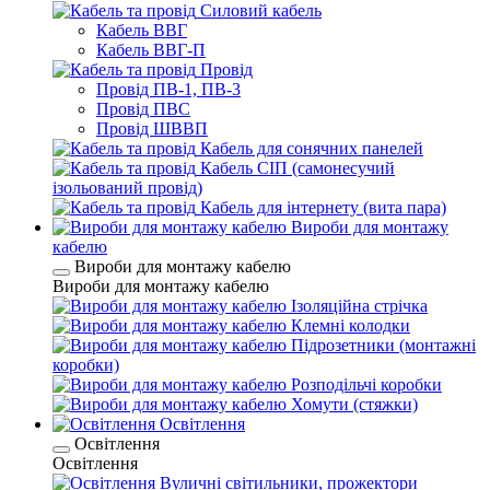
Силовий кабель
Кабель ВВГ
Кабель ВВГ-П
Провід
Провід ПВ-1, ПВ-3
Провід ПВС
Провід ШВВП
Кабель для сонячних панелей
Кабель СІП (самонесучий
ізольований провід)
Кабель для інтернету (вита пара)
Вироби для монтажу
кабелю
Вироби для монтажу кабелю
Вироби для монтажу кабелю
Ізоляційна стрічка
Клемні колодки
Підрозетники (монтажні
коробки)
Розподільчі коробки
Хомути (стяжки)
Освітлення
Освітлення
Освітлення
Вуличні світильники, прожектори