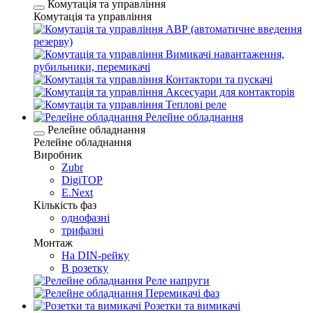
Комутація та управління
Комутація та управління
АВР (автоматичне введення
резерву)
Вимикачі навантаження,
рубильники, перемикачі
Контактори та пускачі
Аксесуари для контакторів
Теплові реле
Релейне обладнання
Релейне обладнання
Релейне обладнання
Виробник
Zubr
DigiTOP
E.Next
Кількість фаз
однофазні
трифазні
Монтаж
На DIN-рейку
В розетку
Реле напруги
Перемикачі фаз
Розетки та вимикачі