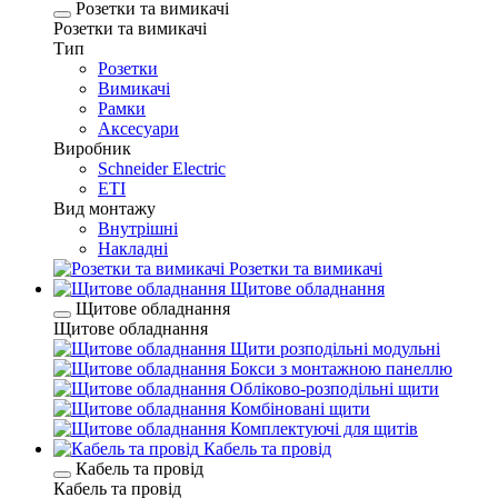
Розетки та вимикачі
Розетки та вимикачі
Тип
Розетки
Вимикачі
Рамки
Аксесуари
Виробник
Schneider Electric
ETI
Вид монтажу
Внутрішні
Накладні
Розетки та вимикачі
Щитове обладнання
Щитове обладнання
Щитове обладнання
Щити розподільні модульні
Бокси з монтажною панеллю
Обліково-розподільні щити
Комбіновані щити
Комплектуючі для щитів
Кабель та провід
Кабель та провід
Кабель та провід