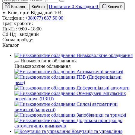
Порівняти
0
Закладки
0
Каталог
Кабінет
Кошик
0
м. Київ, пр-т. Відрадний 103
Телефони:
+38(077) 637 50 00
Графік роботи:
Пн-Пт: 9:00 - 18:00
Сб-Нд - вихідний
Схема проїзду:
Каталог
Низьковольтне обладнання
Низьковольтне обладнання
Низьковольтне обладнання
Автоматичні вимикачі
ПЗВ (Диференціальні
реле)
Диференціальні автомати
Обмежувачі імпульсних
перенапруг (ПЗІП)
Силові автоматичні
вимикачі (корпусні)
Запобіжники та тримачі
Додаткові пристрої до
автоматичних вимикачів
Комутація та управління