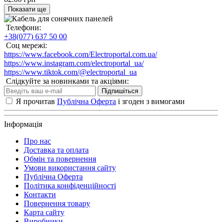
Показати ще
Телефони:
+38(077) 637 50 00
Соц мережі:
https://www.facebook.com/Electroportal.com.ua/
https://www.instagram.com/electroportal_ua/
https://www.tiktok.com/@electroportal_ua
Слідкуйте за новинками та акціями:
Підпишіться
Я прочитав
Публічна Оферта
і згоден з вимогами
Інформація
Про нас
Доставка та оплата
Обмін та повернення
Умови використання сайту
Публічна Оферта
Політика конфіденційності
Контакти
Повернення товару
Карта сайту
Виробники