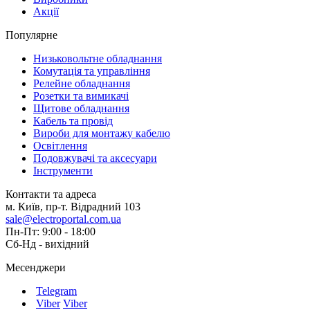
Акції
Популярне
Низьковольтне обладнання
Комутація та управління
Релейне обладнання
Розетки та вимикачі
Щитове обладнання
Кабель та провід
Вироби для монтажу кабелю
Освітлення
Подовжувачі та аксесуари
Інструменти
Контакти та адреса
м. Київ, пр-т. Відрадний 103
sale@electroportal.com.ua
Пн-Пт: 9:00 - 18:00
Сб-Нд - вихідний
Месенджери
Telegram
Viber
Viber