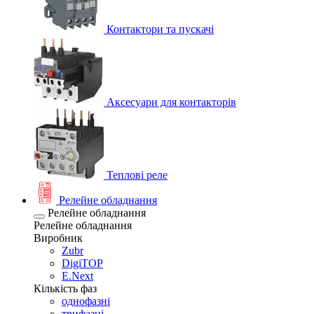
Контактори та пускачі
Аксесуари для контакторів
Теплові реле
Релейне обладнання
Релейне обладнання
Релейне обладнання
Виробник
Zubr
DigiTOP
E.Next
Кількість фаз
однофазні
трифазні