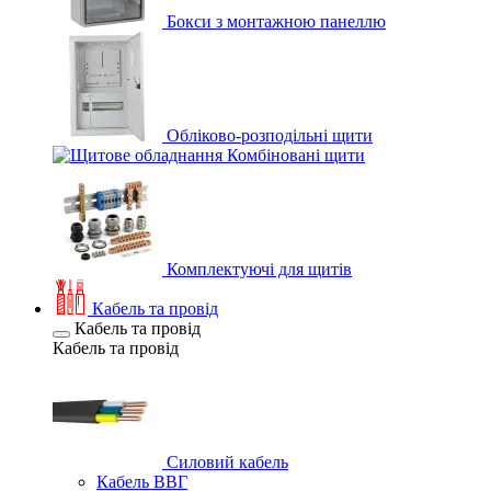
Бокси з монтажною панеллю
Обліково-розподільні щити
Комбіновані щити
Комплектуючі для щитів
Кабель та провід
Кабель та провід
Кабель та провід
Силовий кабель
Кабель ВВГ