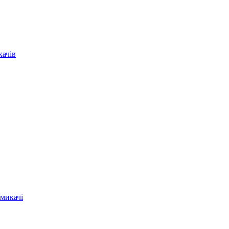
качів
микачі