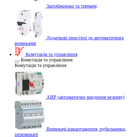
Запобіжники та тримачі
Додаткові пристрої до автоматичних
вимикачів
Комутація та управління
Комутація та управління
Комутація та управління
АВР (автоматичне введення резерву)
Вимикачі навантаження, рубильники,
перемикачі