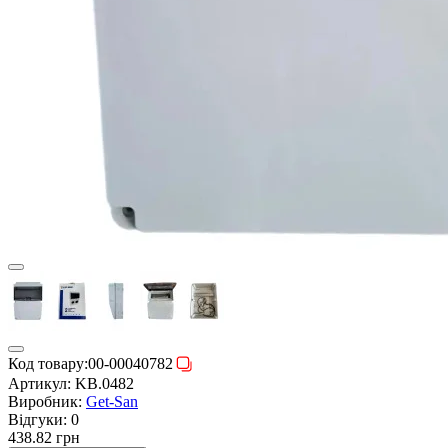
Код товару:
00-00040782
Артикул:
KB.0482
Виробник:
Get-San
Відгуки:
0
438.82 грн