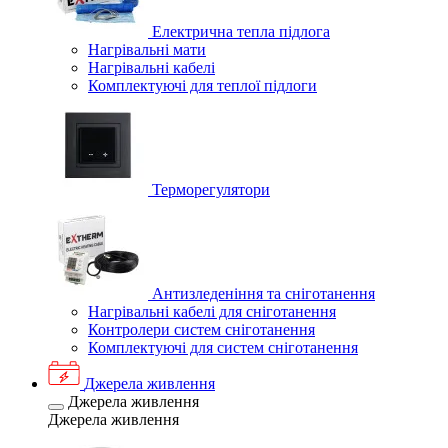
Електрична тепла підлога
Нагрівальні мати
Нагрівальні кабелі
Комплектуючі для теплої підлоги
Терморегулятори
Антизледеніння та сніготанення
Нагрівальні кабелі для сніготанення
Контролери систем сніготанення
Комплектуючі для систем сніготанення
Джерела живлення
Джерела живлення
Джерела живлення