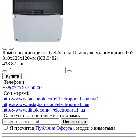
Комбінований щиток Get-San на 11 модулів удароміцний IP65
310x225x120мм (KB.0482)
438.82 грн
Купити
Телефони:
+38(077) 637 50 00
Соц мережі:
https://www.facebook.com/Electroportal.com.ua/
https://www.instagram.com/electroportal_ua/
https://www.tiktok.com/@electroportal_ua
Слідкуйте за новинками та акціями:
Підпишіться
Я прочитав
Публічна Оферта
і згоден з вимогами