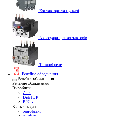
Контактори та пускачі
Аксесуари для контакторів
Теплові реле
Релейне обладнання
Релейне обладнання
Релейне обладнання
Виробник
Zubr
DigiTOP
E.Next
Кількість фаз
однофазні
трифазні