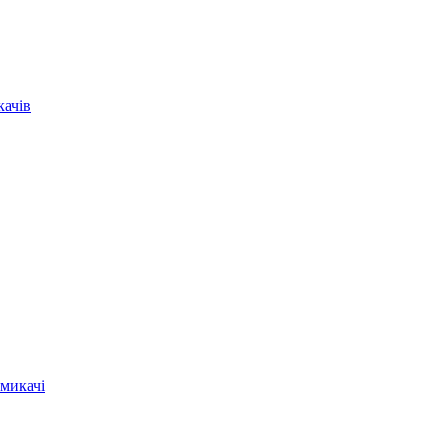
качів
микачі