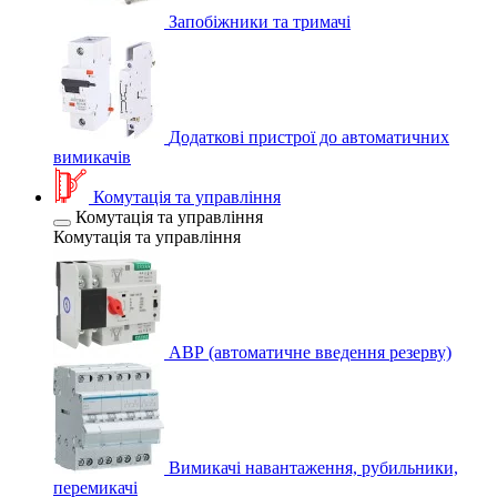
Запобіжники та тримачі
Додаткові пристрої до автоматичних
вимикачів
Комутація та управління
Комутація та управління
Комутація та управління
АВР (автоматичне введення резерву)
Вимикачі навантаження, рубильники,
перемикачі