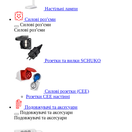
Настільні лампи
Силові розʼєми
Силові розʼєми
Силові розʼєми
Розетки та вилки SCHUKO
Силові розетки (CEE)
Розетки CEE настінні
Подовжувачі та аксесуари
Подовжувачі та аксесуари
Подовжувачі та аксесуари