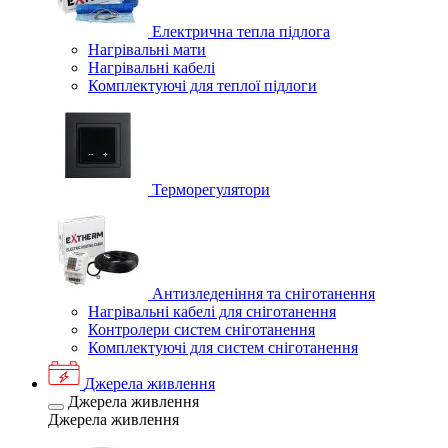
Електрична тепла підлога
Нагрівальні мати
Нагрівальні кабелі
Комплектуючі для теплої підлоги
Терморегулятори
Антизледеніння та сніготанення
Нагрівальні кабелі для сніготанення
Контролери систем сніготанення
Комплектуючі для систем сніготанення
Джерела живлення
Джерела живлення
Джерела живлення