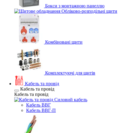
Бокси з монтажною панеллю
Обліково-розподільні щити
Комбіновані щити
Комплектуючі для щитів
Кабель та провід
Кабель та провід
Кабель та провід
Силовий кабель
Кабель ВВГ
Кабель ВВГ-П