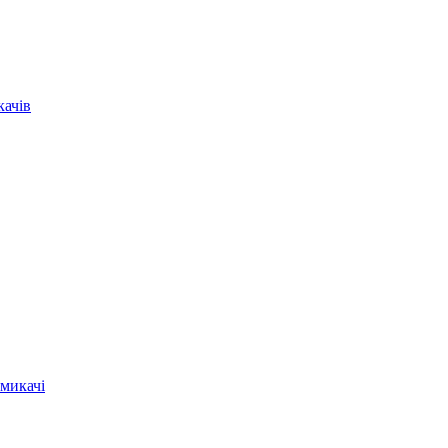
качів
микачі