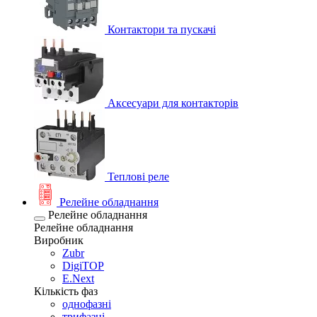
Контактори та пускачі
Аксесуари для контакторів
Теплові реле
Релейне обладнання
Релейне обладнання
Релейне обладнання
Виробник
Zubr
DigiTOP
E.Next
Кількість фаз
однофазні
трифазні