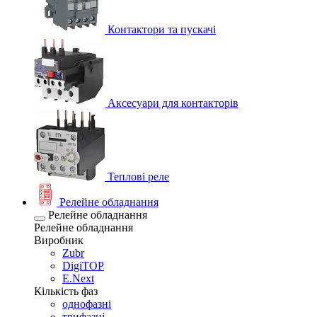
Контактори та пускачі
Аксесуари для контакторів
Теплові реле
Релейне обладнання
Релейне обладнання
Релейне обладнання
Виробник
Zubr
DigiTOP
E.Next
Кількість фаз
однофазні
трифазні