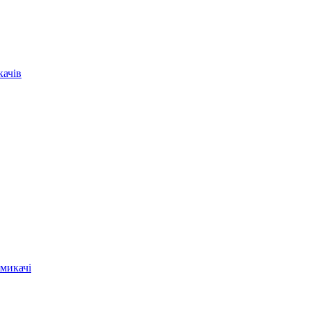
качів
микачі