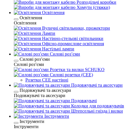
Розподільчі коробки
Хомути (стяжки)
Освітлення
Освітлення
Освітлення
Вуличні світильники, прожектори
Лампи
Настінно-стельові світильники
Офісно-промислове освітлення
Настільні лампи
Силові розʼєми
Силові розʼєми
Силові розʼєми
Розетки та вилки SCHUKO
Силові розетки (CEE)
Розетки CEE настінні
Подовжувачі та аксесуари
Подовжувачі та аксесуари
Подовжувачі та аксесуари
Подовжувачі
Колодки для подовжувачів
Штепсельні гнізда і вилки
Інструменти
Інструменти
Інструменти