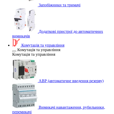
Запобіжники та тримачі
Додаткові пристрої до автоматичних
вимикачів
Комутація та управління
Комутація та управління
Комутація та управління
АВР (автоматичне введення резерву)
Вимикачі навантаження, рубильники,
перемикачі