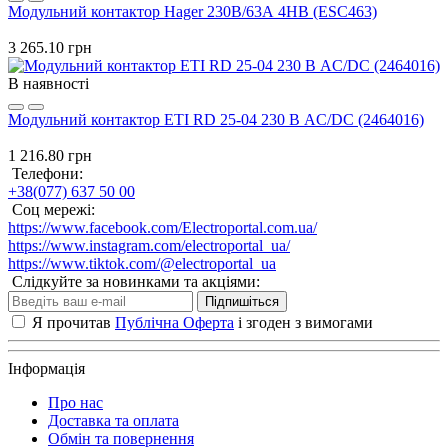
Модульний контактор Hager 230В/63А 4НВ (ESC463)
3 265.10 грн
В наявності
Модульний контактор ETI RD 25-04 230 В AC/DC (2464016)
1 216.80 грн
Телефони:
+38(077) 637 50 00
Соц мережі:
https://www.facebook.com/Electroportal.com.ua/
https://www.instagram.com/electroportal_ua/
https://www.tiktok.com/@electroportal_ua
Слідкуйте за новинками та акціями:
Підпишіться
Я прочитав
Публічна Оферта
і згоден з вимогами
Інформація
Про нас
Доставка та оплата
Обмін та повернення