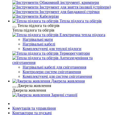
Обжимний інструмент, кримпери
Інструмент для зняття ізоляції (стріпери)
Інструмент для бандажної стрічки
Кабелерізи
Тепла підлога та обігрів
Тепла підлога та обігрів
Тепла підлога та обігрів
Електрична тепла підлога
Нагрівальні мати
Нагрівальні кабелі
Комплектуючі для теплої підлоги
Терморегулятори
Антизледеніння та
сніготанення
Нагрівальні кабелі для сніготанення
Контролери систем сніготанення
Комплектуючі для систем сніготанення
Джерела живлення
Джерела живлення
Джерела живлення
Зарядні станції
Комутація та управління
Контактори та пускачі