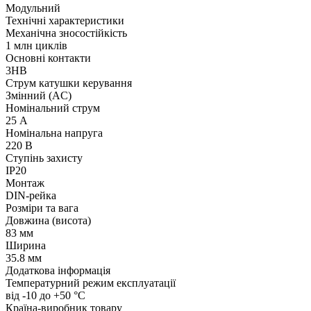
Модульний
Технічні характеристики
Механічна зносостійкість
1 млн циклів
Основні контакти
3НВ
Струм катушки керування
Змінний (AC)
Номінальний струм
25 А
Номінальна напруга
220 В
Ступінь захисту
IP20
Монтаж
DIN-рейка
Розміри та вага
Довжина (висота)
83 мм
Ширина
35.8 мм
Додаткова інформація
Температурний режим експлуатації
від -10 до +50 °С
Країна-виробник товару