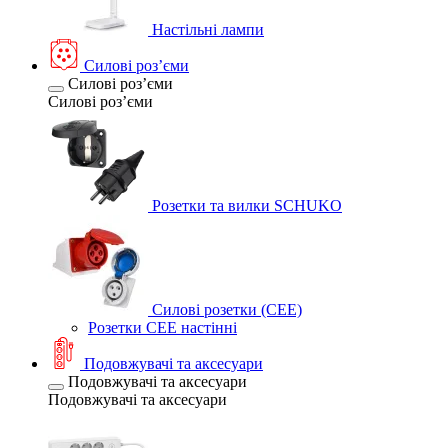
Настільні лампи
Силові розʼєми
Силові розʼєми
Силові розʼєми
Розетки та вилки SCHUKO
Силові розетки (CEE)
Розетки CEE настінні
Подовжувачі та аксесуари
Подовжувачі та аксесуари
Подовжувачі та аксесуари