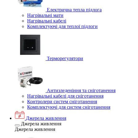
Електрична тепла підлога
Нагрівальні мати
Нагрівальні кабелі
Комплектуючі для теплої підлоги
Терморегулятори
Антизледеніння та сніготанення
Нагрівальні кабелі для сніготанення
Контролери систем сніготанення
Комплектуючі для систем сніготанення
Джерела живлення
Джерела живлення
Джерела живлення