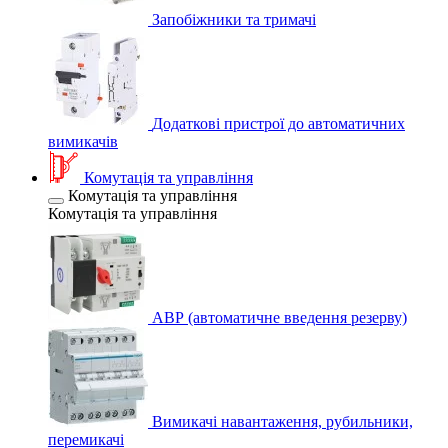
Запобіжники та тримачі
Додаткові пристрої до автоматичних
вимикачів
Комутація та управління
Комутація та управління
Комутація та управління
АВР (автоматичне введення резерву)
Вимикачі навантаження, рубильники,
перемикачі