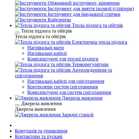
Обжимний інструмент, кримпери
Інструмент для зняття ізоляції (стріпери)
Інструмент для бандажної стрічки
Кабелерізи
Тепла підлога та обігрів
Тепла підлога та обігрів
Тепла підлога та обігрів
Електрична тепла підлога
Нагрівальні мати
Нагрівальні кабелі
Комплектуючі для теплої підлоги
Терморегулятори
Антизледеніння та
сніготанення
Нагрівальні кабелі для сніготанення
Контролери систем сніготанення
Комплектуючі для систем сніготанення
Джерела живлення
Джерела живлення
Джерела живлення
Зарядні станції
Комутація та управління
Контактори та пускачі