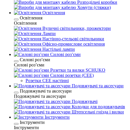
Розподільчі коробки
Хомути (стяжки)
Освітлення
Освітлення
Освітлення
Вуличні світильники, прожектори
Лампи
Настінно-стельові світильники
Офісно-промислове освітлення
Настільні лампи
Силові розʼєми
Силові розʼєми
Силові розʼєми
Розетки та вилки SCHUKO
Силові розетки (CEE)
Розетки CEE настінні
Подовжувачі та аксесуари
Подовжувачі та аксесуари
Подовжувачі та аксесуари
Подовжувачі
Колодки для подовжувачів
Штепсельні гнізда і вилки
Інструменти
Інструменти
Інструменти