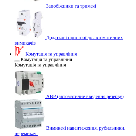
Запобіжники та тримачі
Додаткові пристрої до автоматичних
вимикачів
Комутація та управління
Комутація та управління
Комутація та управління
АВР (автоматичне введення резерву)
Вимикачі навантаження, рубильники,
перемикачі