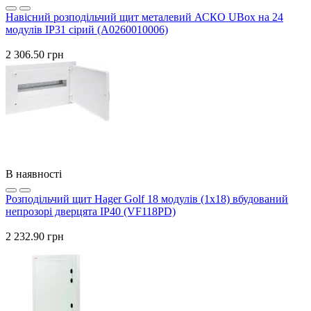
Навісний розподільчий щит металевий АСКО UBox на 24
модулів IP31 сірий (A0260010006)
2 306.50 грн
В наявності
Розподільчий щит Hager Golf 18 модулів (1x18) вбудований
непрозорі дверцята IP40 (VF118PD)
2 232.90 грн