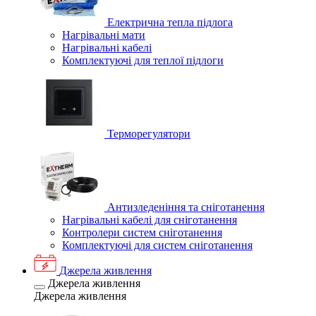
Електрична тепла підлога
Нагрівальні мати
Нагрівальні кабелі
Комплектуючі для теплої підлоги
Терморегулятори
Антизледеніння та сніготанення
Нагрівальні кабелі для сніготанення
Контролери систем сніготанення
Комплектуючі для систем сніготанення
Джерела живлення
Джерела живлення
Джерела живлення