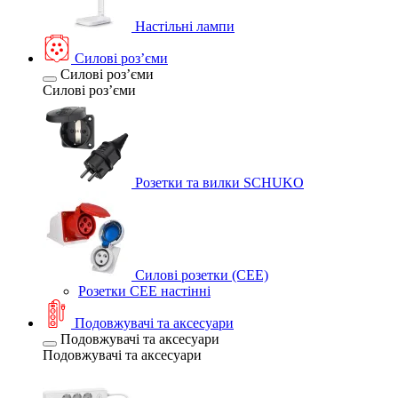
Настільні лампи
Силові розʼєми
Силові розʼєми
Силові розʼєми
Розетки та вилки SCHUKO
Силові розетки (CEE)
Розетки CEE настінні
Подовжувачі та аксесуари
Подовжувачі та аксесуари
Подовжувачі та аксесуари