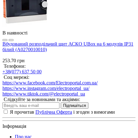
В наявності
Вбудований розподільчий щит АСКО UBox на 6 модулів IP31
білий (A0270010010)
253.70 грн
Телефони:
+38(077) 637 50 00
Соц мережі:
https://www.facebook.com/Electroportal.com.ua/
https://www.instagram.com/electroportal_ua/
https://www.tiktok.com/@electroportal_ua
Слідкуйте за новинками та акціями:
Підпишіться
Я прочитав
Публічна Оферта
і згоден з вимогами
Інформація
Про нас