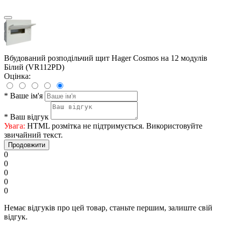
Вбудований розподільчий щит Hager Cosmos на 12 модулів
Білий (VR112PD)
Оцінка:
*
Ваше ім'я
*
Ваш відгук
Увага:
HTML розмітка не підтримується. Використовуйте
звичайний текст.
Продовжити
0
0
0
0
0
Немає відгуків про цей товар, станьте першим, залиште свій
відгук.