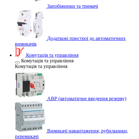
Запобіжники та тримачі
Додаткові пристрої до автоматичних
вимикачів
Комутація та управління
Комутація та управління
Комутація та управління
АВР (автоматичне введення резерву)
Вимикачі навантаження, рубильники,
перемикачі