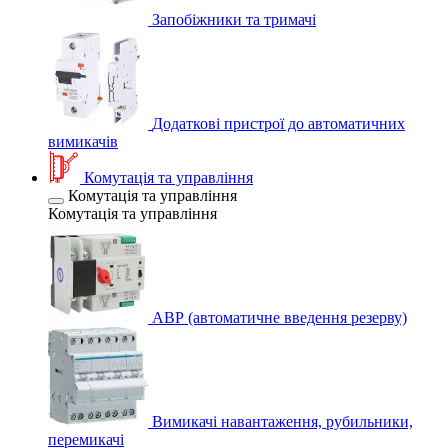
Запобіжники та тримачі
Додаткові пристрої до автоматичних
вимикачів
Комутація та управління
Комутація та управління
Комутація та управління
АВР (автоматичне введення резерву)
Вимикачі навантаження, рубильники,
перемикачі