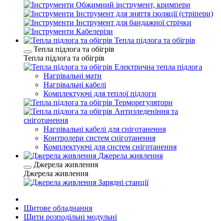
Обжимний інструмент, кримпери
Інструмент для зняття ізоляції (стріпери)
Інструмент для бандажної стрічки
Кабелерізи
Тепла підлога та обігрів
Тепла підлога та обігрів
Тепла підлога та обігрів
Електрична тепла підлога
Нагрівальні мати
Нагрівальні кабелі
Комплектуючі для теплої підлоги
Терморегулятори
Антизледеніння та
сніготанення
Нагрівальні кабелі для сніготанення
Контролери систем сніготанення
Комплектуючі для систем сніготанення
Джерела живлення
Джерела живлення
Джерела живлення
Зарядні станції
Щитове обладнання
Щити розподільні модульні