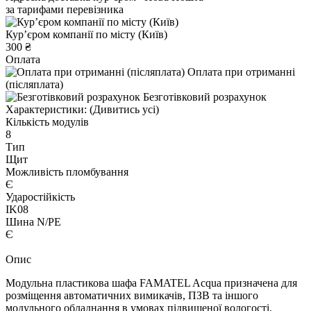
за тарифами перевізника
Курʼєром компанії по місту (Київ)
300 ₴
Оплата
Оплата при отриманні
(післяплата)
Безготівковий розрахунок
Характеристики:
(Дивитись усі)
Кількість модулів
8
Тип
Щит
Можливість пломбування
Є
Ударостійкість
IK08
Шина N/PE
Є
Опис
Модульна пластикова шафа FAMATEL Acqua призначена для
розміщення автоматичних вимикачів, ПЗВ та іншого
модульного обладнання в умовах підвищеної вологості.