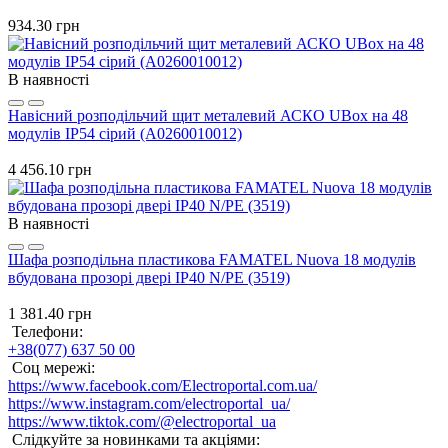
934.30 грн
В наявності
Навісний розподільчий щит металевий АСКО UBox на 48
модулів IP54 сірий (A0260010012)
4 456.10 грн
В наявності
Шафа розподільна пластикова FAMATEL Nuova 18 модулів
вбудована прозорі двері IP40 N/PE (3519)
1 381.40 грн
Телефони:
+38(077) 637 50 00
Соц мережі:
https://www.facebook.com/Electroportal.com.ua/
https://www.instagram.com/electroportal_ua/
https://www.tiktok.com/@electroportal_ua
Слідкуйте за новинками та акціями: