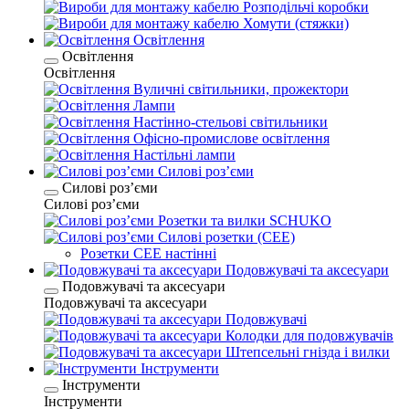
Розподільчі коробки
Хомути (стяжки)
Освітлення
Освітлення
Освітлення
Вуличні світильники, прожектори
Лампи
Настінно-стельові світильники
Офісно-промислове освітлення
Настільні лампи
Силові розʼєми
Силові розʼєми
Силові розʼєми
Розетки та вилки SCHUKO
Силові розетки (CEE)
Розетки CEE настінні
Подовжувачі та аксесуари
Подовжувачі та аксесуари
Подовжувачі та аксесуари
Подовжувачі
Колодки для подовжувачів
Штепсельні гнізда і вилки
Інструменти
Інструменти
Інструменти