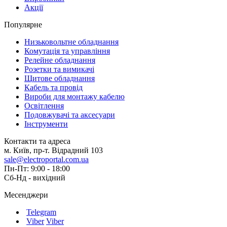
Акції
Популярне
Низьковольтне обладнання
Комутація та управління
Релейне обладнання
Розетки та вимикачі
Щитове обладнання
Кабель та провід
Вироби для монтажу кабелю
Освітлення
Подовжувачі та аксесуари
Інструменти
Контакти та адреса
м. Київ, пр-т. Відрадний 103
sale@electroportal.com.ua
Пн-Пт: 9:00 - 18:00
Сб-Нд - вихідний
Месенджери
Telegram
Viber
Viber