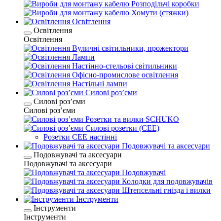
Розподільчі коробки
Хомути (стяжки)
Освітлення
Освітлення
Освітлення
Вуличні світильники, прожектори
Лампи
Настінно-стельові світильники
Офісно-промислове освітлення
Настільні лампи
Силові розʼєми
Силові розʼєми
Силові розʼєми
Розетки та вилки SCHUKO
Силові розетки (CEE)
Розетки CEE настінні
Подовжувачі та аксесуари
Подовжувачі та аксесуари
Подовжувачі та аксесуари
Подовжувачі
Колодки для подовжувачів
Штепсельні гнізда і вилки
Інструменти
Інструменти
Інструменти