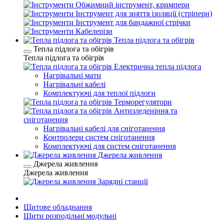
Обжимний інструмент, кримпери
Інструмент для зняття ізоляції (стріпери)
Інструмент для бандажної стрічки
Кабелерізи
Тепла підлога та обігрів
Тепла підлога та обігрів
Тепла підлога та обігрів
Електрична тепла підлога
Нагрівальні мати
Нагрівальні кабелі
Комплектуючі для теплої підлоги
Терморегулятори
Антизледеніння та
сніготанення
Нагрівальні кабелі для сніготанення
Контролери систем сніготанення
Комплектуючі для систем сніготанення
Джерела живлення
Джерела живлення
Джерела живлення
Зарядні станції
Щитове обладнання
Щити розподільні модульні