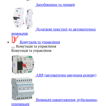
Запобіжники та тримачі
Додаткові пристрої до автоматичних
вимикачів
Комутація та управління
Комутація та управління
Комутація та управління
АВР (автоматичне введення резерву)
Вимикачі навантаження, рубильники,
перемикачі