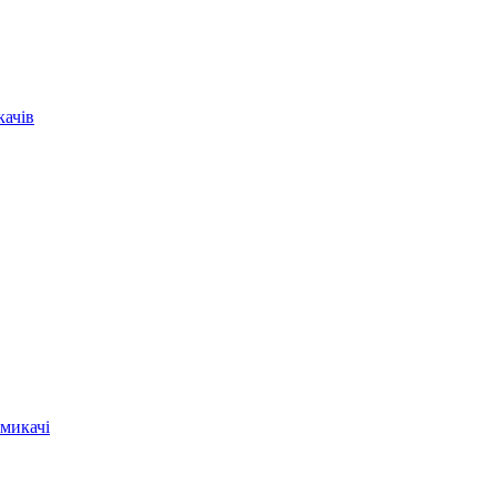
качів
микачі