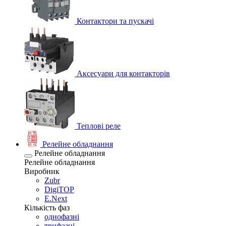
Контактори та пускачі
Аксесуари для контакторів
Теплові реле
Релейне обладнання
Релейне обладнання
Релейне обладнання
Виробник
Zubr
DigiTOP
E.Next
Кількість фаз
однофазні
трифазні