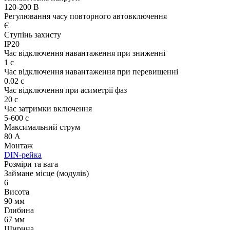
120-200 В
Регулювання часу повторного автовключення
Є
Ступінь захисту
IP20
Час відключення навантаження при зниженні
1 с
Час відключення навантаження при перевищенні
0.02 с
Час відключення при асиметрії фаз
20 с
Час затримки включення
5-600 с
Максимальний струм
80 А
Монтаж
DIN-рейка
Розміри та вага
Займане місце (модулів)
6
Висота
90 мм
Глибина
67 мм
Ширина