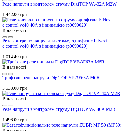
Реле напруги з контролем струму DigiTOP VA-32A M2W
1 442.00 грн
В наявності
Реле контролю напруги та струму однофазне E.Next
e.control.vc40 40А з індикацією (p0690029)
1 014.40 грн
В наявності
Трифазне реле напруги DigiTOP VP-3F63A M6R
3 533.00 грн
В наявності
Реле напруги з контролем струму DigiTOP VA-40A M2R
1 496.00 грн
В наявності