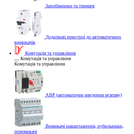
Запобіжники та тримачі
Додаткові пристрої до автоматичних
вимикачів
Комутація та управління
Комутація та управління
Комутація та управління
АВР (автоматичне введення резерву)
Вимикачі навантаження, рубильники,
перемикачі