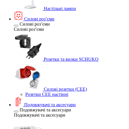
Настільні лампи
Силові розʼєми
Силові розʼєми
Силові розʼєми
Розетки та вилки SCHUKO
Силові розетки (CEE)
Розетки CEE настінні
Подовжувачі та аксесуари
Подовжувачі та аксесуари
Подовжувачі та аксесуари