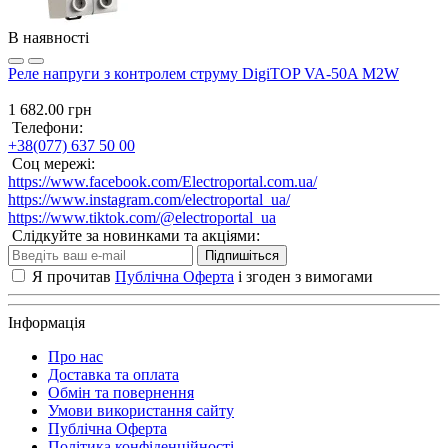
В наявності
Реле напруги з контролем струму DigiTOP VA-50A M2W
1 682.00 грн
Телефони:
+38(077) 637 50 00
Соц мережі:
https://www.facebook.com/Electroportal.com.ua/
https://www.instagram.com/electroportal_ua/
https://www.tiktok.com/@electroportal_ua
Слідкуйте за новинками та акціями:
Підпишіться
Я прочитав
Публічна Оферта
і згоден з вимогами
Інформація
Про нас
Доставка та оплата
Обмін та повернення
Умови використання сайту
Публічна Оферта
Політика конфіденційності