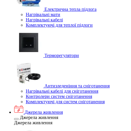
Електрична тепла підлога
Нагрівальні мати
Нагрівальні кабелі
Комплектуючі для теплої підлоги
Терморегулятори
Антизледеніння та сніготанення
Нагрівальні кабелі для сніготанення
Контролери систем сніготанення
Комплектуючі для систем сніготанення
Джерела живлення
Джерела живлення
Джерела живлення