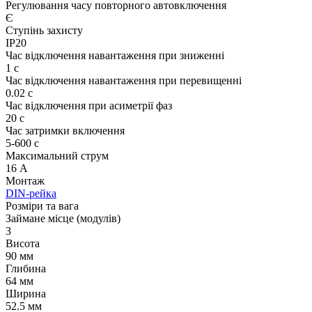
Регулювання часу повторного автовключення
Є
Ступінь захисту
IP20
Час відключення навантаження при зниженні
1 с
Час відключення навантаження при перевищенні
0.02 с
Час відключення при асиметрії фаз
20 с
Час затримки включення
5-600 с
Максимальний струм
16 А
Монтаж
DIN-рейка
Розміри та вага
Займане місце (модулів)
3
Висота
90 мм
Глибина
64 мм
Ширина
52.5 мм