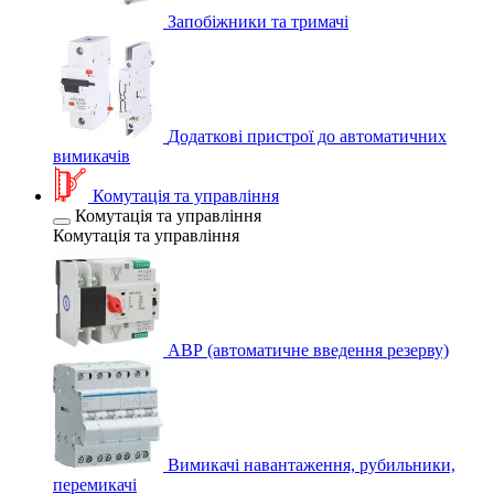
Запобіжники та тримачі
Додаткові пристрої до автоматичних
вимикачів
Комутація та управління
Комутація та управління
Комутація та управління
АВР (автоматичне введення резерву)
Вимикачі навантаження, рубильники,
перемикачі