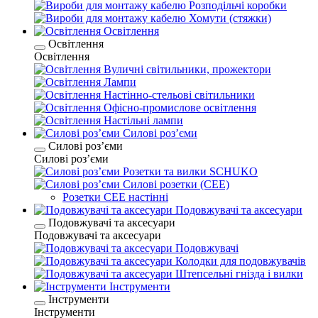
Розподільчі коробки
Хомути (стяжки)
Освітлення
Освітлення
Освітлення
Вуличні світильники, прожектори
Лампи
Настінно-стельові світильники
Офісно-промислове освітлення
Настільні лампи
Силові розʼєми
Силові розʼєми
Силові розʼєми
Розетки та вилки SCHUKO
Силові розетки (CEE)
Розетки CEE настінні
Подовжувачі та аксесуари
Подовжувачі та аксесуари
Подовжувачі та аксесуари
Подовжувачі
Колодки для подовжувачів
Штепсельні гнізда і вилки
Інструменти
Інструменти
Інструменти