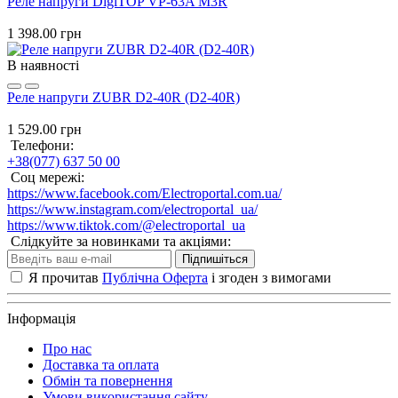
Реле напруги DigiTOP VP-63A M3R
1 398.00 грн
В наявності
Реле напруги ZUBR D2-40R (D2-40R)
1 529.00 грн
Телефони:
+38(077) 637 50 00
Соц мережі:
https://www.facebook.com/Electroportal.com.ua/
https://www.instagram.com/electroportal_ua/
https://www.tiktok.com/@electroportal_ua
Слідкуйте за новинками та акціями:
Підпишіться
Я прочитав
Публічна Оферта
і згоден з вимогами
Інформація
Про нас
Доставка та оплата
Обмін та повернення
Умови використання сайту