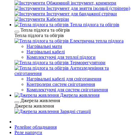
Обжимний інструмент, кримпери
Інструмент для зняття ізоляції (стріпери)
Інструмент для бандажної стрічки
Кабелерізи
Тепла підлога та обігрів
Тепла підлога та обігрів
Тепла підлога та обігрів
Електрична тепла підлога
Нагрівальні мати
Нагрівальні кабелі
Комплектуючі для теплої підлоги
Терморегулятори
Антизледеніння та
сніготанення
Нагрівальні кабелі для сніготанення
Контролери систем сніготанення
Комплектуючі для систем сніготанення
Джерела живлення
Джерела живлення
Джерела живлення
Зарядні станції
Релейне обладнання
Реле напруги