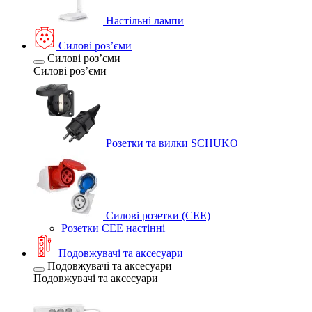
Настільні лампи
Силові розʼєми
Силові розʼєми
Силові розʼєми
Розетки та вилки SCHUKO
Силові розетки (CEE)
Розетки CEE настінні
Подовжувачі та аксесуари
Подовжувачі та аксесуари
Подовжувачі та аксесуари