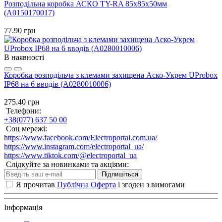
Розподільна коробка АСКО TY-RA 85х85х50мм
(A0150170017)
77.90 грн
В наявності
Коробка розподільча з клемами захищена Аско-Укрем UProbox
IP68 на 6 вводів (A0280010006)
275.40 грн
Телефони:
+38(077) 637 50 00
Соц мережі:
https://www.facebook.com/Electroportal.com.ua/
https://www.instagram.com/electroportal_ua/
https://www.tiktok.com/@electroportal_ua
Слідкуйте за новинками та акціями:
Підпишіться
Я прочитав
Публічна Оферта
і згоден з вимогами
Інформація