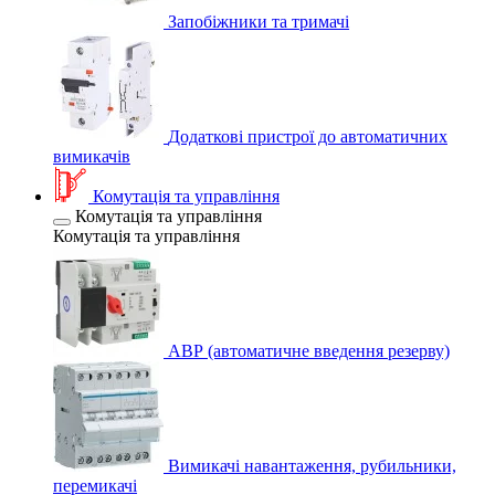
Запобіжники та тримачі
Додаткові пристрої до автоматичних
вимикачів
Комутація та управління
Комутація та управління
Комутація та управління
АВР (автоматичне введення резерву)
Вимикачі навантаження, рубильники,
перемикачі