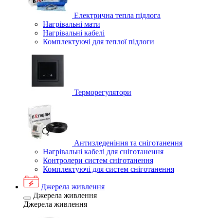
Електрична тепла підлога
Нагрівальні мати
Нагрівальні кабелі
Комплектуючі для теплої підлоги
Терморегулятори
Антизледеніння та сніготанення
Нагрівальні кабелі для сніготанення
Контролери систем сніготанення
Комплектуючі для систем сніготанення
Джерела живлення
Джерела живлення
Джерела живлення