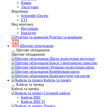
Рамки
Аксесуари
Виробник
Schneider Electric
ETI
Вид монтажу
Внутрішні
Накладні
Розетки та вимикачі
Щитове обладнання
Щитове обладнання
Щитове обладнання
Щити розподільні модульні
Бокси з монтажною панеллю
Обліково-розподільні щити
Комбіновані щити
Комплектуючі для щитів
Кабель та провід
Кабель та провід
Кабель та провід
Силовий кабель
Кабель ВВГ
Кабель ВВГ-П
Провід