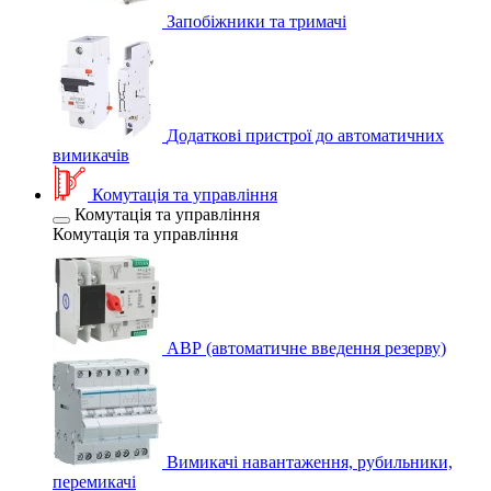
Запобіжники та тримачі
Додаткові пристрої до автоматичних
вимикачів
Комутація та управління
Комутація та управління
Комутація та управління
АВР (автоматичне введення резерву)
Вимикачі навантаження, рубильники,
перемикачі