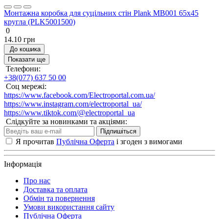
Монтажна коробка для суцільних стін Plank MB001 65x45
кругла (PLK5001500)
0
14.10 грн
До кошика
Показати ще
Телефони:
+38(077) 637 50 00
Соц мережі:
https://www.facebook.com/Electroportal.com.ua/
https://www.instagram.com/electroportal_ua/
https://www.tiktok.com/@electroportal_ua
Слідкуйте за новинками та акціями:
Підпишіться
Я прочитав
Публічна Оферта
і згоден з вимогами
Інформація
Про нас
Доставка та оплата
Обмін та повернення
Умови використання сайту
Публічна Оферта