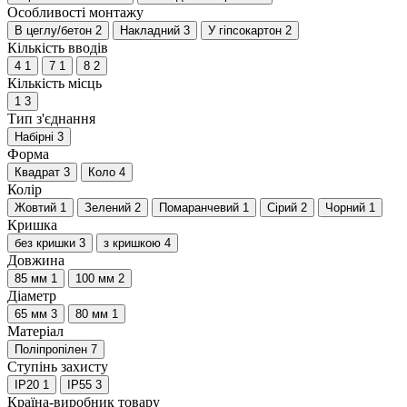
Особливості монтажу
В цеглу/бетон
2
Накладний
3
У гіпсокартон
2
Кількість вводів
4
1
7
1
8
2
Кількість місць
1
3
Тип з'єднання
Набірні
3
Форма
Квадрат
3
Коло
4
Колір
Жовтий
1
Зелений
2
Помаранчевий
1
Сірий
2
Чорний
1
Кришка
без кришки
3
з кришкою
4
Довжина
85 мм
1
100 мм
2
Діаметр
65 мм
3
80 мм
1
Матеріал
Поліпропілен
7
Ступінь захисту
IP20
1
IP55
3
Країна-виробник товару