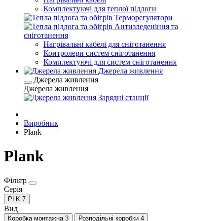
Комплектуючі для теплої підлоги
Терморегулятори
Антизледеніння та
сніготанення
Нагрівальні кабелі для сніготанення
Контролери систем сніготанення
Комплектуючі для систем сніготанення
Джерела живлення
Джерела живлення
Джерела живлення
Зарядні станції
Виробник
Plank
Plank
Фільтр
Серія
PLK
7
Вид
Коробка монтажна
3
Розподільні коробки
4