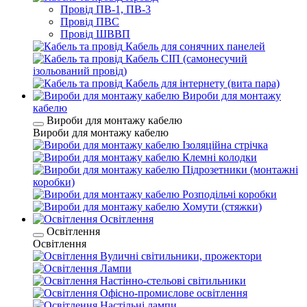
Провід ПВ-1, ПВ-3
Провід ПВС
Провід ШВВП
Кабель для сонячних панелей
Кабель СІП (самонесучий
ізольований провід)
Кабель для інтернету (вита пара)
Вироби для монтажу
кабелю
Вироби для монтажу кабелю
Вироби для монтажу кабелю
Ізоляційна стрічка
Клемні колодки
Підрозетники (монтажні
коробки)
Розподільчі коробки
Хомути (стяжки)
Освітлення
Освітлення
Освітлення
Вуличні світильники, прожектори
Лампи
Настінно-стельові світильники
Офісно-промислове освітлення
Настільні лампи