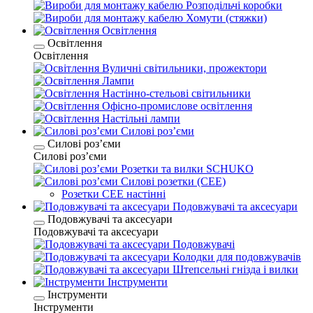
Розподільчі коробки
Хомути (стяжки)
Освітлення
Освітлення
Освітлення
Вуличні світильники, прожектори
Лампи
Настінно-стельові світильники
Офісно-промислове освітлення
Настільні лампи
Силові розʼєми
Силові розʼєми
Силові розʼєми
Розетки та вилки SCHUKO
Силові розетки (CEE)
Розетки CEE настінні
Подовжувачі та аксесуари
Подовжувачі та аксесуари
Подовжувачі та аксесуари
Подовжувачі
Колодки для подовжувачів
Штепсельні гнізда і вилки
Інструменти
Інструменти
Інструменти