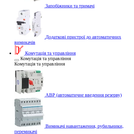
Запобіжники та тримачі
Додаткові пристрої до автоматичних
вимикачів
Комутація та управління
Комутація та управління
Комутація та управління
АВР (автоматичне введення резерву)
Вимикачі навантаження, рубильники,
перемикачі