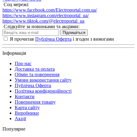
Соц мережі:
https://www.facebook.com/Electroportal.com.ua/
https://www.instagram.com/electroportal_ua/
https://www.tiktok.com/@electroportal_ua
Слідкуйте за новинками та акціями:
Підпишіться
Я прочитав
Публічна Оферта
і згоден з вимогами
Інформація
Про нас
Доставка та оплата
Обмін та повернення
Умови використання сайту
Публічна Оферта
Політика конфіденційності
Контакти
Повернення товару
Карта сайту
Виробники
Акції
Популярне