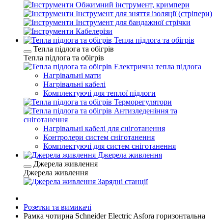
Обжимний інструмент, кримпери
Інструмент для зняття ізоляції (стріпери)
Інструмент для бандажної стрічки
Кабелерізи
Тепла підлога та обігрів
Тепла підлога та обігрів
Тепла підлога та обігрів
Електрична тепла підлога
Нагрівальні мати
Нагрівальні кабелі
Комплектуючі для теплої підлоги
Терморегулятори
Антизледеніння та
сніготанення
Нагрівальні кабелі для сніготанення
Контролери систем сніготанення
Комплектуючі для систем сніготанення
Джерела живлення
Джерела живлення
Джерела живлення
Зарядні станції
Розетки та вимикачі
Рамка чотирна Schneider Electric Asfora горизонтальна