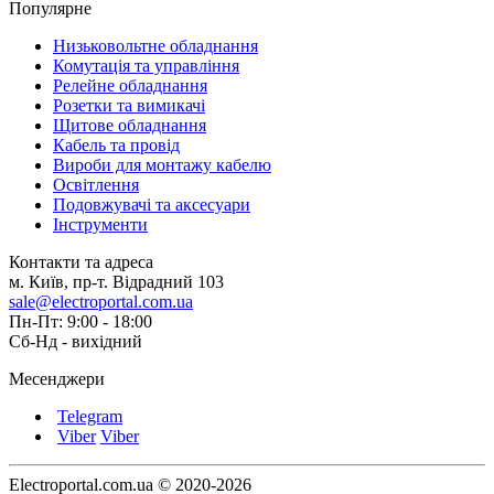
Популярне
Низьковольтне обладнання
Комутація та управління
Релейне обладнання
Розетки та вимикачі
Щитове обладнання
Кабель та провід
Вироби для монтажу кабелю
Освітлення
Подовжувачі та аксесуари
Інструменти
Контакти та адреса
м. Київ, пр-т. Відрадний 103
sale@electroportal.com.ua
Пн-Пт: 9:00 - 18:00
Сб-Нд - вихідний
Месенджери
Telegram
Viber
Viber
Electroportal.com.ua © 2020-2026