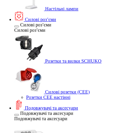
Настільні лампи
Силові розʼєми
Силові розʼєми
Силові розʼєми
Розетки та вилки SCHUKO
Силові розетки (CEE)
Розетки CEE настінні
Подовжувачі та аксесуари
Подовжувачі та аксесуари
Подовжувачі та аксесуари