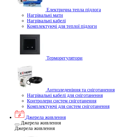
Електрична тепла підлога
Нагрівальні мати
Нагрівальні кабелі
Комплектуючі для теплої підлоги
Терморегулятори
Антизледеніння та сніготанення
Нагрівальні кабелі для сніготанення
Контролери систем сніготанення
Комплектуючі для систем сніготанення
Джерела живлення
Джерела живлення
Джерела живлення