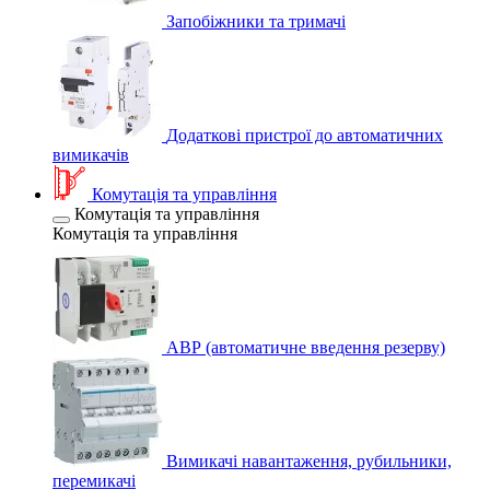
Запобіжники та тримачі
Додаткові пристрої до автоматичних
вимикачів
Комутація та управління
Комутація та управління
Комутація та управління
АВР (автоматичне введення резерву)
Вимикачі навантаження, рубильники,
перемикачі