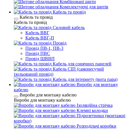
Комбіновані щити
Комплектуючі для щитів
Кабель та провід
Кабель та провід
Кабель та провід
Силовий кабель
Кабель ВВГ
Кабель ВВГ-П
Провід
Провід ПВ-1, ПВ-3
Провід ПВС
Провід ШВВП
Кабель для сонячних панелей
Кабель СІП (самонесучий
ізольований провід)
Кабель для інтернету (вита пара)
Вироби для монтажу
кабелю
Вироби для монтажу кабелю
Вироби для монтажу кабелю
Ізоляційна стрічка
Клемні колодки
Підрозетники (монтажні
коробки)
Розподільчі коробки