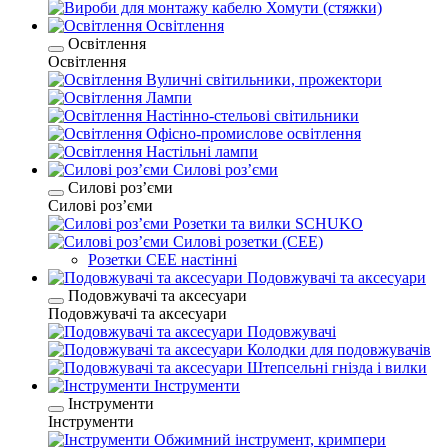
Хомути (стяжки)
Освітлення
Освітлення
Освітлення
Вуличні світильники, прожектори
Лампи
Настінно-стельові світильники
Офісно-промислове освітлення
Настільні лампи
Силові розʼєми
Силові розʼєми
Силові розʼєми
Розетки та вилки SCHUKO
Силові розетки (CEE)
Розетки CEE настінні
Подовжувачі та аксесуари
Подовжувачі та аксесуари
Подовжувачі та аксесуари
Подовжувачі
Колодки для подовжувачів
Штепсельні гнізда і вилки
Інструменти
Інструменти
Інструменти
Обжимний інструмент, кримпери