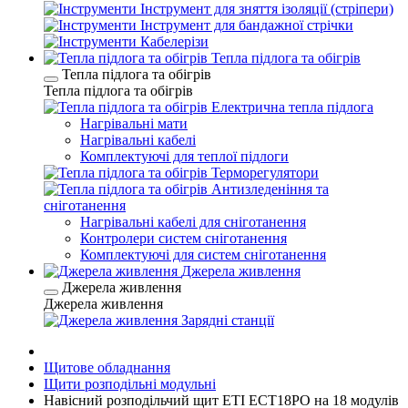
Інструмент для зняття ізоляції (стріпери)
Інструмент для бандажної стрічки
Кабелерізи
Тепла підлога та обігрів
Тепла підлога та обігрів
Тепла підлога та обігрів
Електрична тепла підлога
Нагрівальні мати
Нагрівальні кабелі
Комплектуючі для теплої підлоги
Терморегулятори
Антизледеніння та
сніготанення
Нагрівальні кабелі для сніготанення
Контролери систем сніготанення
Комплектуючі для систем сніготанення
Джерела живлення
Джерела живлення
Джерела живлення
Зарядні станції
Щитове обладнання
Щити розподільні модульні
Навісний розподільчий щит ETI ECT18PO на 18 модулів