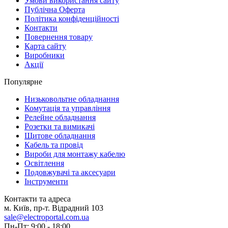
Умови використання сайту
Публічна Оферта
Політика конфіденційності
Контакти
Повернення товару
Карта сайту
Виробники
Акції
Популярне
Низьковольтне обладнання
Комутація та управління
Релейне обладнання
Розетки та вимикачі
Щитове обладнання
Кабель та провід
Вироби для монтажу кабелю
Освітлення
Подовжувачі та аксесуари
Інструменти
Контакти та адреса
м. Київ, пр-т. Відрадний 103
sale@electroportal.com.ua
Пн-Пт: 9:00 - 18:00