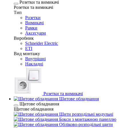
Розетки та вимикачі
Розетки та вимикачі
Тип
Розетки
Вимикачі
Рамки
Аксесуари
Виробник
Schneider Electric
ETI
Вид монтажу
Внутрішні
Накладні
Розетки та вимикачі
Щитове обладнання
Щитове обладнання
Щитове обладнання
Щити розподільні модульні
Бокси з монтажною панеллю
Обліково-розподільні щити