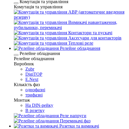
Комутація та управління
Комутація та управління
АВР (автоматичне введення
резерву)
Вимикачі навантаження,
рубильники, перемикачі
Контактори та пускачі
Аксесуари для контакторів
Теплові реле
Релейне обладнання
Релейне обладнання
Релейне обладнання
Виробник
Zubr
DigiTOP
E.Next
Кількість фаз
однофазні
трифазні
Монтаж
На DIN-рейку
В розетку
Реле напруги
Перемикачі фаз
Розетки та вимикачі