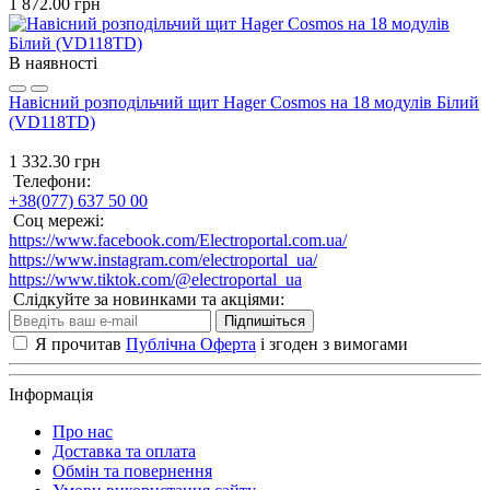
1 872.00 грн
В наявності
Навісний розподільчий щит Hager Cosmos на 18 модулів Білий
(VD118TD)
1 332.30 грн
Телефони:
+38(077) 637 50 00
Соц мережі:
https://www.facebook.com/Electroportal.com.ua/
https://www.instagram.com/electroportal_ua/
https://www.tiktok.com/@electroportal_ua
Слідкуйте за новинками та акціями:
Підпишіться
Я прочитав
Публічна Оферта
і згоден з вимогами
Інформація
Про нас
Доставка та оплата
Обмін та повернення