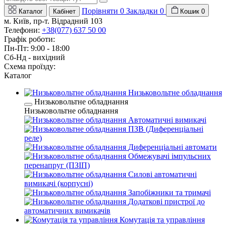
Порівняти
0
Закладки
0
Каталог
Кабінет
Кошик
0
м. Київ, пр-т. Відрадний 103
Телефони:
+38(077) 637 50 00
Графік роботи:
Пн-Пт: 9:00 - 18:00
Сб-Нд - вихідний
Схема проїзду:
Каталог
Низьковольтне обладнання
Низьковольтне обладнання
Низьковольтне обладнання
Автоматичні вимикачі
ПЗВ (Диференціальні
реле)
Диференціальні автомати
Обмежувачі імпульсних
перенапруг (ПЗІП)
Силові автоматичні
вимикачі (корпусні)
Запобіжники та тримачі
Додаткові пристрої до
автоматичних вимикачів
Комутація та управління