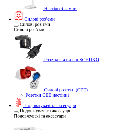
Настільні лампи
Силові розʼєми
Силові розʼєми
Силові розʼєми
Розетки та вилки SCHUKO
Силові розетки (CEE)
Розетки CEE настінні
Подовжувачі та аксесуари
Подовжувачі та аксесуари
Подовжувачі та аксесуари