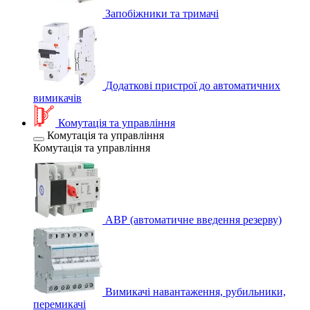
Запобіжники та тримачі
Додаткові пристрої до автоматичних
вимикачів
Комутація та управління
Комутація та управління
Комутація та управління
АВР (автоматичне введення резерву)
Вимикачі навантаження, рубильники,
перемикачі