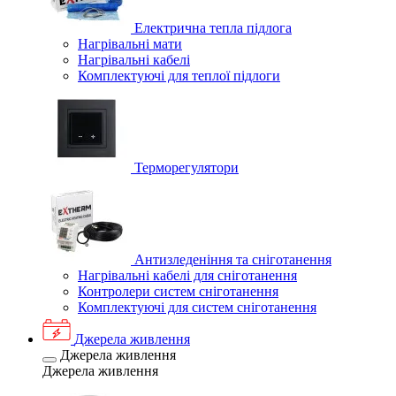
Електрична тепла підлога
Нагрівальні мати
Нагрівальні кабелі
Комплектуючі для теплої підлоги
Терморегулятори
Антизледеніння та сніготанення
Нагрівальні кабелі для сніготанення
Контролери систем сніготанення
Комплектуючі для систем сніготанення
Джерела живлення
Джерела живлення
Джерела живлення