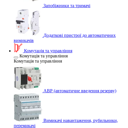
Запобіжники та тримачі
Додаткові пристрої до автоматичних
вимикачів
Комутація та управління
Комутація та управління
Комутація та управління
АВР (автоматичне введення резерву)
Вимикачі навантаження, рубильники,
перемикачі