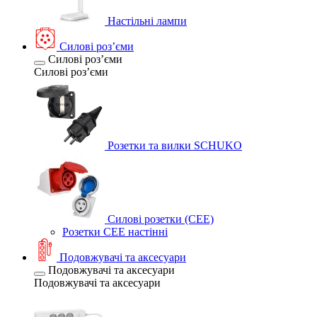
Настільні лампи
Силові розʼєми
Силові розʼєми
Силові розʼєми
Розетки та вилки SCHUKO
Силові розетки (CEE)
Розетки CEE настінні
Подовжувачі та аксесуари
Подовжувачі та аксесуари
Подовжувачі та аксесуари