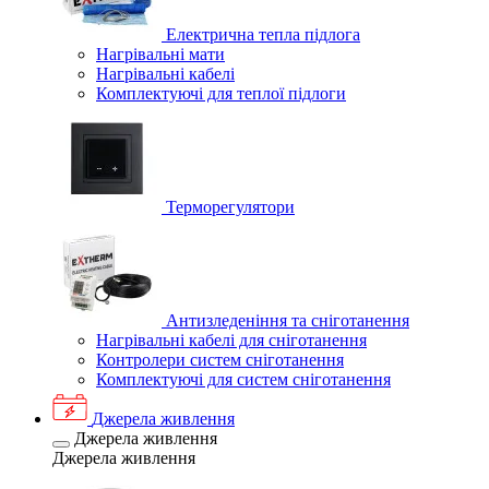
Електрична тепла підлога
Нагрівальні мати
Нагрівальні кабелі
Комплектуючі для теплої підлоги
Терморегулятори
Антизледеніння та сніготанення
Нагрівальні кабелі для сніготанення
Контролери систем сніготанення
Комплектуючі для систем сніготанення
Джерела живлення
Джерела живлення
Джерела живлення