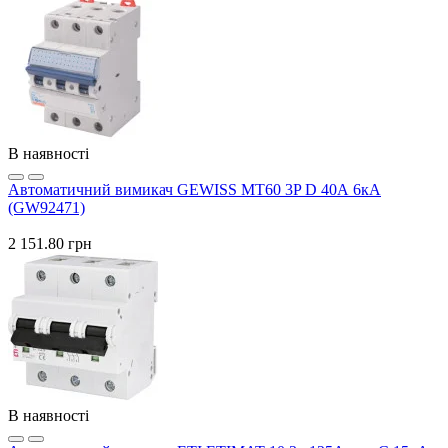
В наявності
Автоматичний вимикач GEWISS МТ60 3P D 40А 6кА
(GW92471)
2 151.80 грн
В наявності