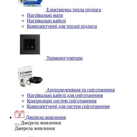
Електрична тепла підлога
Нагрівальні мати
Нагрівальні кабелі
Комплектуючі для теплої підлоги
Терморегулятори
Антизледеніння та сніготанення
Нагрівальні кабелі для сніготанення
Контролери систем сніготанення
Комплектуючі для систем сніготанення
Джерела живлення
Джерела живлення
Джерела живлення