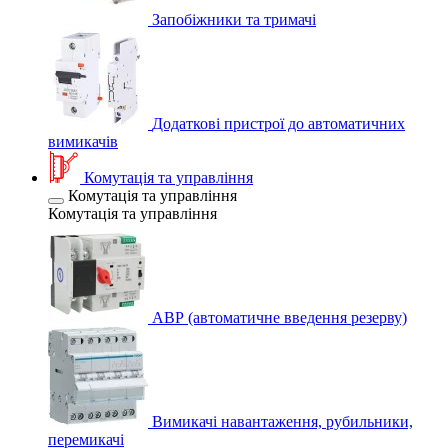
Запобіжники та тримачі
Додаткові пристрої до автоматичних
вимикачів
Комутація та управління
Комутація та управління
Комутація та управління
АВР (автоматичне введення резерву)
Вимикачі навантаження, рубильники,
перемикачі