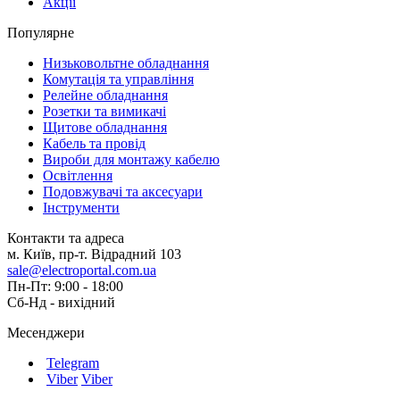
Акції
Популярне
Низьковольтне обладнання
Комутація та управління
Релейне обладнання
Розетки та вимикачі
Щитове обладнання
Кабель та провід
Вироби для монтажу кабелю
Освітлення
Подовжувачі та аксесуари
Інструменти
Контакти та адреса
м. Київ, пр-т. Відрадний 103
sale@electroportal.com.ua
Пн-Пт: 9:00 - 18:00
Сб-Нд - вихідний
Месенджери
Telegram
Viber
Viber