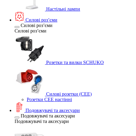
Настільні лампи
Силові розʼєми
Силові розʼєми
Силові розʼєми
Розетки та вилки SCHUKO
Силові розетки (CEE)
Розетки CEE настінні
Подовжувачі та аксесуари
Подовжувачі та аксесуари
Подовжувачі та аксесуари