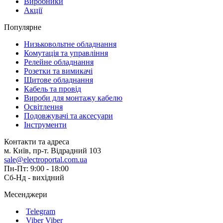
Виробники
Акції
Популярне
Низьковольтне обладнання
Комутація та управління
Релейне обладнання
Розетки та вимикачі
Щитове обладнання
Кабель та провід
Вироби для монтажу кабелю
Освітлення
Подовжувачі та аксесуари
Інструменти
Контакти та адреса
м. Київ, пр-т. Відрадний 103
sale@electroportal.com.ua
Пн-Пт: 9:00 - 18:00
Сб-Нд - вихідний
Месенджери
Telegram
Viber
Viber