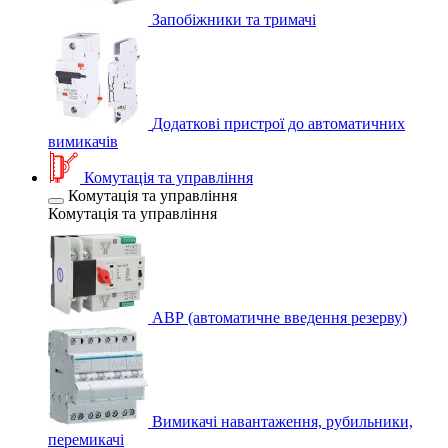
Запобіжники та тримачі
Додаткові пристрої до автоматичних
вимикачів
Комутація та управління
Комутація та управління
Комутація та управління
АВР (автоматичне введення резерву)
Вимикачі навантаження, рубильники,
перемикачі