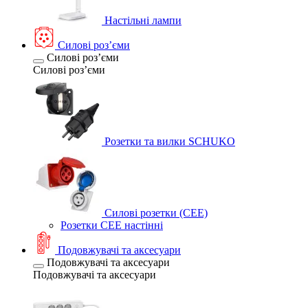
Настільні лампи
Силові розʼєми
Силові розʼєми
Силові розʼєми
Розетки та вилки SCHUKO
Силові розетки (CEE)
Розетки CEE настінні
Подовжувачі та аксесуари
Подовжувачі та аксесуари
Подовжувачі та аксесуари