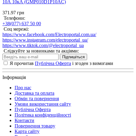
10А 10кА (GMP010D1P10AC)
371.97 грн
Телефони:
+38(077) 637 50 00
Соц мережі:
https://www.facebook.com/Electroportal.com.ua/
https://www.instagram.com/electroportal_ua/
https://www.tiktok.com/@electroportal_ua
Слідкуйте за новинками та акціями:
Підпишіться
Я прочитав
Публічна Оферта
і згоден з вимогами
Інформація
Про нас
Доставка та оплата
Обмін та повернення
Умови використання сайту
Публічна Оферта
Політика конфіденційності
Контакти
Повернення товару
Карта сайту