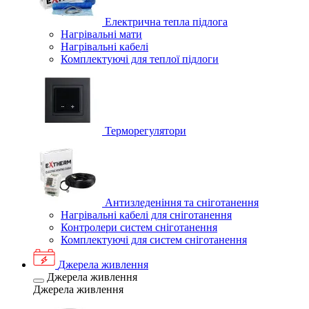
Електрична тепла підлога
Нагрівальні мати
Нагрівальні кабелі
Комплектуючі для теплої підлоги
Терморегулятори
Антизледеніння та сніготанення
Нагрівальні кабелі для сніготанення
Контролери систем сніготанення
Комплектуючі для систем сніготанення
Джерела живлення
Джерела живлення
Джерела живлення