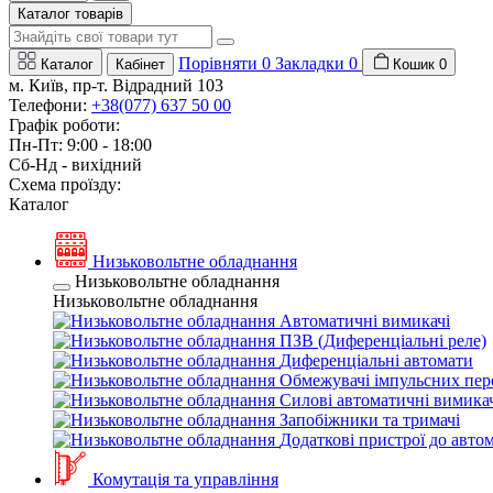
Каталог товарів
Порівняти
0
Закладки
0
Каталог
Кабінет
Кошик
0
м. Київ, пр-т. Відрадний 103
Телефони:
+38(077) 637 50 00
Графік роботи:
Пн-Пт: 9:00 - 18:00
Сб-Нд - вихідний
Схема проїзду:
Каталог
Низьковольтне обладнання
Низьковольтне обладнання
Низьковольтне обладнання
Автоматичні вимикачі
ПЗВ (Диференціальні реле)
Диференціальні автомати
Обмежувачі імпульсних пер
Силові автоматичні вимикач
Запобіжники та тримачі
Додаткові пристрої до авто
Комутація та управління