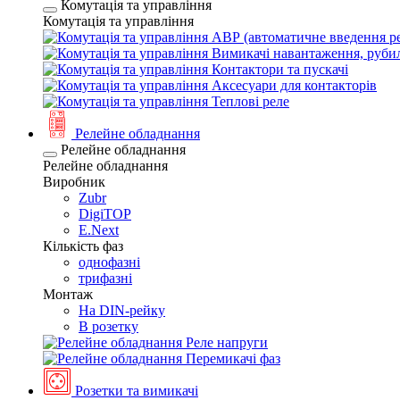
Комутація та управління
Комутація та управління
АВР (автоматичне введення ре
Вимикачі навантаження, руби
Контактори та пускачі
Аксесуари для контакторів
Теплові реле
Релейне обладнання
Релейне обладнання
Релейне обладнання
Виробник
Zubr
DigiTOP
E.Next
Кількість фаз
однофазні
трифазні
Монтаж
На DIN-рейку
В розетку
Реле напруги
Перемикачі фаз
Розетки та вимикачі