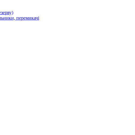
зерву)
льники, перемикачі