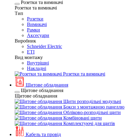
Розетки та вимикачі
Розетки та вимикачі
Тип
Розетки
Вимикачі
Рамки
Аксесуари
Виробник
Schneider Electric
ETI
Вид монтажу
Внутрішні
Накладні
Розетки та вимикачі
Щитове обладнання
Щитове обладнання
Щитове обладнання
Щити розподільні модульні
Бокси з монтажною панеллю
Обліково-розподільні щити
Комбіновані щити
Комплектуючі для щитів
Кабель та провід