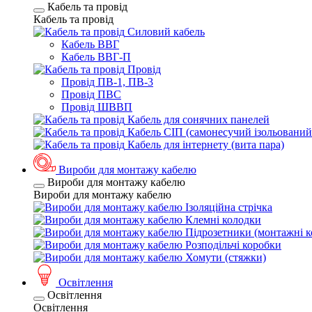
Кабель та провід
Кабель та провід
Силовий кабель
Кабель ВВГ
Кабель ВВГ-П
Провід
Провід ПВ-1, ПВ-3
Провід ПВС
Провід ШВВП
Кабель для сонячних панелей
Кабель СІП (самонесучий ізольований
Кабель для інтернету (вита пара)
Вироби для монтажу кабелю
Вироби для монтажу кабелю
Вироби для монтажу кабелю
Ізоляційна стрічка
Клемні колодки
Підрозетники (монтажні к
Розподільчі коробки
Хомути (стяжки)
Освітлення
Освітлення
Освітлення