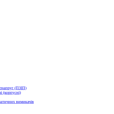
енапруг (ПЗІП)
і (корпусні)
матичних вимикачів