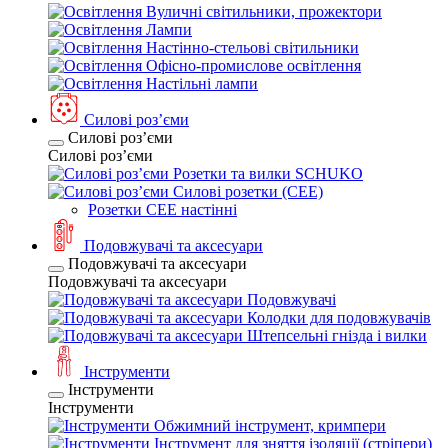
Вуличні світильники, прожектори
Лампи
Настінно-стельові світильники
Офісно-промислове освітлення
Настільні лампи
Силові розʼєми
Силові розʼєми
Силові розʼєми
Розетки та вилки SCHUKO
Силові розетки (CEE)
Розетки CEE настінні
Подовжувачі та аксесуари
Подовжувачі та аксесуари
Подовжувачі та аксесуари
Подовжувачі
Колодки для подовжувачів
Штепсельні гнізда і вилки
Інструменти
Інструменти
Інструменти
Обжимний інструмент, кримпери
Інструмент для зняття ізоляції (стріпери)