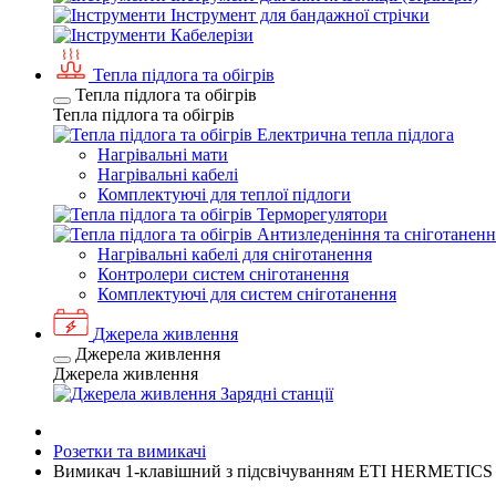
Інструмент для бандажної стрічки
Кабелерізи
Тепла підлога та обігрів
Тепла підлога та обігрів
Тепла підлога та обігрів
Електрична тепла підлога
Нагрівальні мати
Нагрівальні кабелі
Комплектуючі для теплої підлоги
Терморегулятори
Антизледеніння та сніготаненн
Нагрівальні кабелі для сніготанення
Контролери систем сніготанення
Комплектуючі для систем сніготанення
Джерела живлення
Джерела живлення
Джерела живлення
Зарядні станції
Розетки та вимикачі
Вимикач 1-клавішний з підсвічуванням ETI HERMETICS 