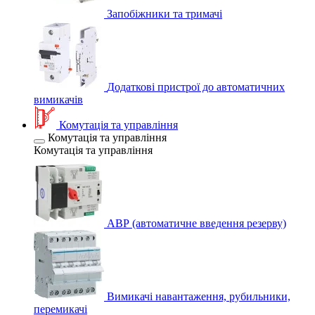
Запобіжники та тримачі
Додаткові пристрої до автоматичних
вимикачів
Комутація та управління
Комутація та управління
Комутація та управління
АВР (автоматичне введення резерву)
Вимикачі навантаження, рубильники,
перемикачі