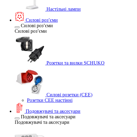
Настільні лампи
Силові розʼєми
Силові розʼєми
Силові розʼєми
Розетки та вилки SCHUKO
Силові розетки (CEE)
Розетки CEE настінні
Подовжувачі та аксесуари
Подовжувачі та аксесуари
Подовжувачі та аксесуари