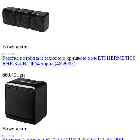
В наявності
Розетка потрійна із захисною кришкою з з/к ETI HERMETICS
RHE-3sd-BL IP54 чорна (4668092)
660.40 грн
В наявності
Вимикач 1-клавішний ETI HERMETICS VHE-1-BL IP54