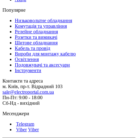
Популярне
Низьковольтне обладнання
Комутація та управління
Релейне обладнання
Розетки та вимикачі
Щитове обладнання
Кабель та провід
Вироби для монтажу кабелю
Освітлення
Подовжувачі та аксесуари
Інструменти
Контакти та адреса
м. Київ, пр-т. Відрадний 103
sale@electroportal.com.ua
Пн-Пт: 9:00 - 18:00
Сб-Нд - вихідний
Месенджери
Telegram
Viber
Viber