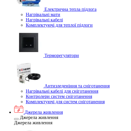
Електрична тепла підлога
Нагрівальні мати
Нагрівальні кабелі
Комплектуючі для теплої підлоги
Терморегулятори
Антизледеніння та сніготанення
Нагрівальні кабелі для сніготанення
Контролери систем сніготанення
Комплектуючі для систем сніготанення
Джерела живлення
Джерела живлення
Джерела живлення