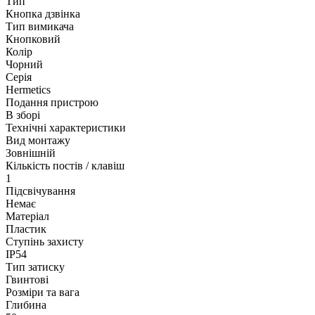
Тип
Кнопка дзвінка
Тип вимикача
Кнопковий
Колір
Чорний
Серія
Hermetics
Подання пристрою
В зборі
Технічні характеристики
Вид монтажу
Зовнішній
Кількість постів / клавіш
1
Підсвічування
Немає
Матеріал
Пластик
Ступінь захисту
IP54
Тип затиску
Гвинтові
Розміри та вага
Глибина