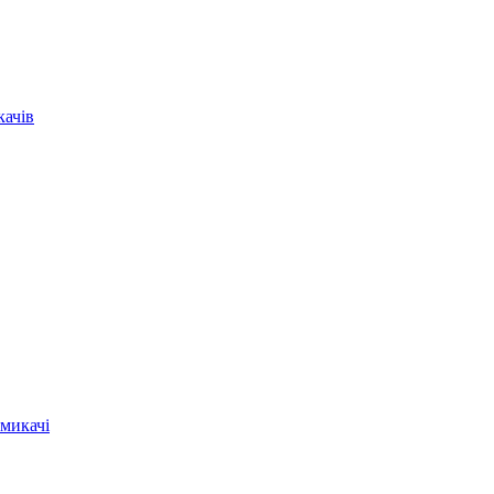
качів
микачі