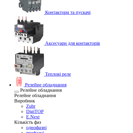
Контактори та пускачі
Аксесуари для контакторів
Теплові реле
Релейне обладнання
Релейне обладнання
Релейне обладнання
Виробник
Zubr
DigiTOP
E.Next
Кількість фаз
однофазні
трифазні