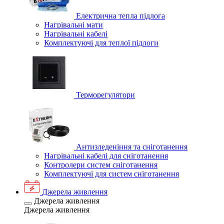
Електрична тепла підлога
Нагрівальні мати
Нагрівальні кабелі
Комплектуючі для теплої підлоги
Терморегулятори
Антизледеніння та сніготанення
Нагрівальні кабелі для сніготанення
Контролери систем сніготанення
Комплектуючі для систем сніготанення
Джерела живлення
Джерела живлення
Джерела живлення