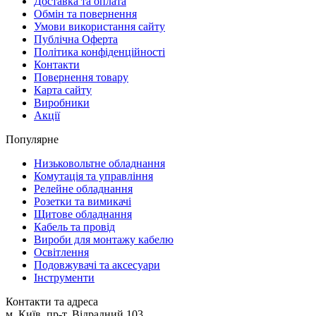
Доставка та оплата
Обмін та повернення
Умови використання сайту
Публічна Оферта
Політика конфіденційності
Контакти
Повернення товару
Карта сайту
Виробники
Акції
Популярне
Низьковольтне обладнання
Комутація та управління
Релейне обладнання
Розетки та вимикачі
Щитове обладнання
Кабель та провід
Вироби для монтажу кабелю
Освітлення
Подовжувачі та аксесуари
Інструменти
Контакти та адреса
м. Київ, пр-т. Відрадний 103