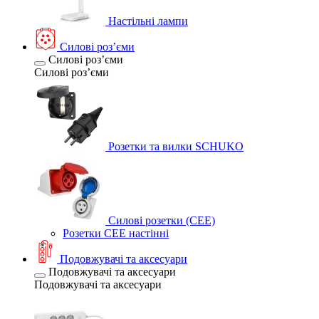
Настільні лампи
Силові розʼєми
Силові розʼєми
Силові розʼєми
Розетки та вилки SCHUKO
Силові розетки (CEE)
Розетки CEE настінні
Подовжувачі та аксесуари
Подовжувачі та аксесуари
Подовжувачі та аксесуари