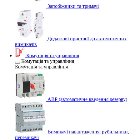
Запобіжники та тримачі
Додаткові пристрої до автоматичних
вимикачів
Комутація та управління
Комутація та управління
Комутація та управління
АВР (автоматичне введення резерву)
Вимикачі навантаження, рубильники,
перемикачі