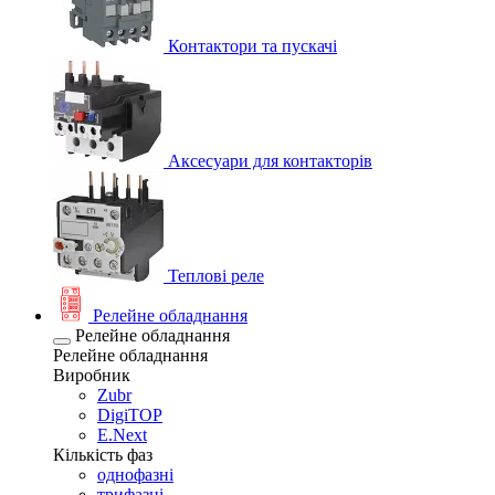
Контактори та пускачі
Аксесуари для контакторів
Теплові реле
Релейне обладнання
Релейне обладнання
Релейне обладнання
Виробник
Zubr
DigiTOP
E.Next
Кількість фаз
однофазні
трифазні