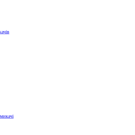
качів
микачі