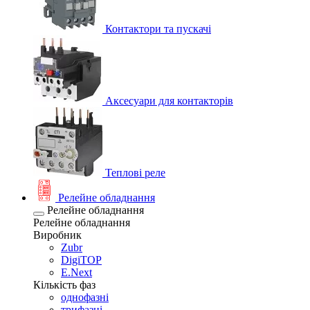
Контактори та пускачі
Аксесуари для контакторів
Теплові реле
Релейне обладнання
Релейне обладнання
Релейне обладнання
Виробник
Zubr
DigiTOP
E.Next
Кількість фаз
однофазні
трифазні