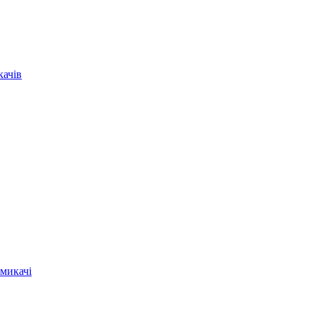
качів
микачі