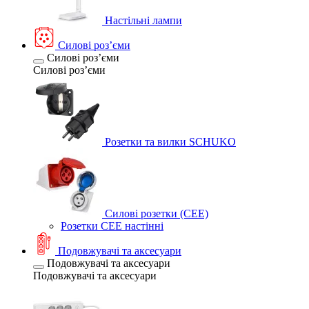
Настільні лампи
Силові розʼєми
Силові розʼєми
Силові розʼєми
Розетки та вилки SCHUKO
Силові розетки (CEE)
Розетки CEE настінні
Подовжувачі та аксесуари
Подовжувачі та аксесуари
Подовжувачі та аксесуари