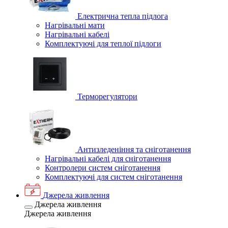
Електрична тепла підлога
Нагрівальні мати
Нагрівальні кабелі
Комплектуючі для теплої підлоги
Терморегулятори
Антизледеніння та сніготанення
Нагрівальні кабелі для сніготанення
Контролери систем сніготанення
Комплектуючі для систем сніготанення
Джерела живлення
Джерела живлення
Джерела живлення