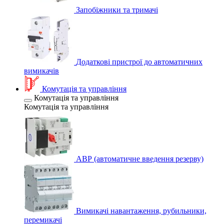
Запобіжники та тримачі
Додаткові пристрої до автоматичних
вимикачів
Комутація та управління
Комутація та управління
Комутація та управління
АВР (автоматичне введення резерву)
Вимикачі навантаження, рубильники,
перемикачі