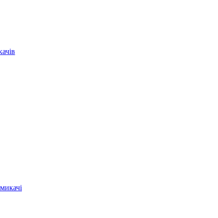
качів
микачі