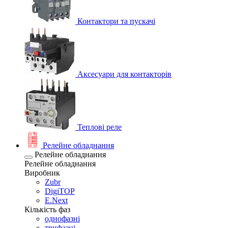
Контактори та пускачі
Аксесуари для контакторів
Теплові реле
Релейне обладнання
Релейне обладнання
Релейне обладнання
Виробник
Zubr
DigiTOP
E.Next
Кількість фаз
однофазні
трифазні