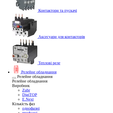
Контактори та пускачі
Аксесуари для контакторів
Теплові реле
Релейне обладнання
Релейне обладнання
Релейне обладнання
Виробник
Zubr
DigiTOP
E.Next
Кількість фаз
однофазні
трифазні