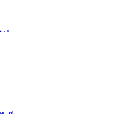
качів
микачі