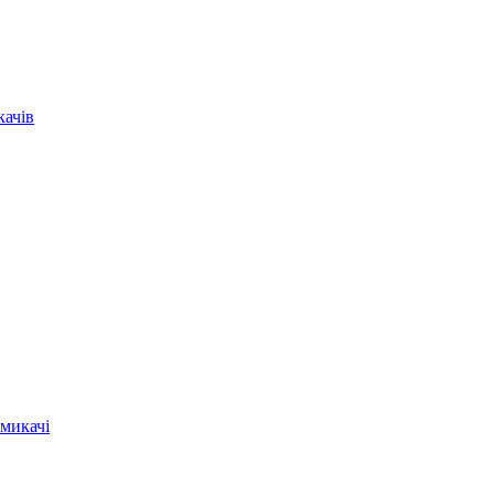
качів
микачі