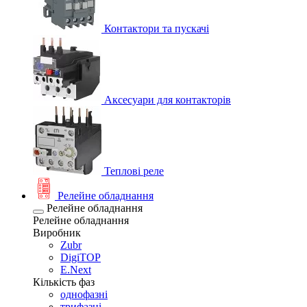
Контактори та пускачі
Аксесуари для контакторів
Теплові реле
Релейне обладнання
Релейне обладнання
Релейне обладнання
Виробник
Zubr
DigiTOP
E.Next
Кількість фаз
однофазні
трифазні