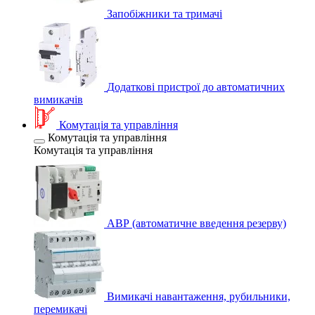
Запобіжники та тримачі
Додаткові пристрої до автоматичних
вимикачів
Комутація та управління
Комутація та управління
Комутація та управління
АВР (автоматичне введення резерву)
Вимикачі навантаження, рубильники,
перемикачі