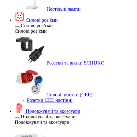
Настільні лампи
Силові розʼєми
Силові розʼєми
Силові розʼєми
Розетки та вилки SCHUKO
Силові розетки (CEE)
Розетки CEE настінні
Подовжувачі та аксесуари
Подовжувачі та аксесуари
Подовжувачі та аксесуари