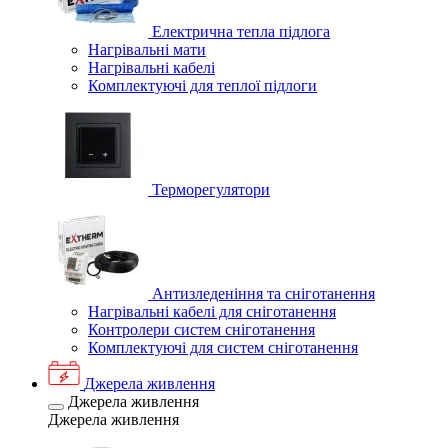
Електрична тепла підлога
Нагрівальні мати
Нагрівальні кабелі
Комплектуючі для теплої підлоги
Терморегулятори
Антизледеніння та сніготанення
Нагрівальні кабелі для сніготанення
Контролери систем сніготанення
Комплектуючі для систем сніготанення
Джерела живлення
Джерела живлення
Джерела живлення