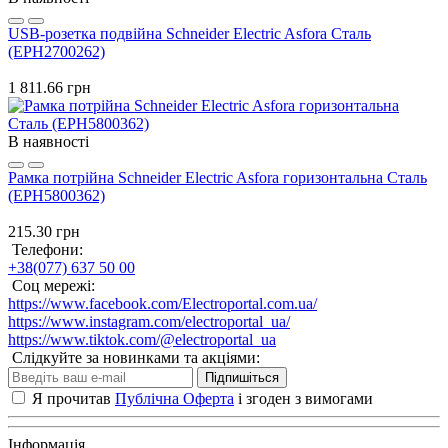
USB-розетка подвійна Schneider Electric Asfora Сталь
(EPH2700262)
1 811.66 грн
В наявності
Рамка потрійна Schneider Electric Asfora горизонтальна Сталь
(EPH5800362)
215.30 грн
Телефони:
+38(077) 637 50 00
Соц мережі:
https://www.facebook.com/Electroportal.com.ua/
https://www.instagram.com/electroportal_ua/
https://www.tiktok.com/@electroportal_ua
Слідкуйте за новинками та акціями:
Підпишіться
Я прочитав
Публічна Оферта
і згоден з вимогами
Інформація