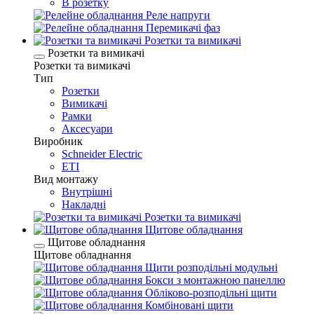
В розетку
Реле напруги
Перемикачі фаз
Розетки та вимикачі
Розетки та вимикачі
Розетки та вимикачі
Тип
Розетки
Вимикачі
Рамки
Аксесуари
Виробник
Schneider Electric
ETI
Вид монтажу
Внутрішні
Накладні
Розетки та вимикачі
Щитове обладнання
Щитове обладнання
Щитове обладнання
Щити розподільні модульні
Бокси з монтажною панеллю
Обліково-розподільні щити
Комбіновані щити