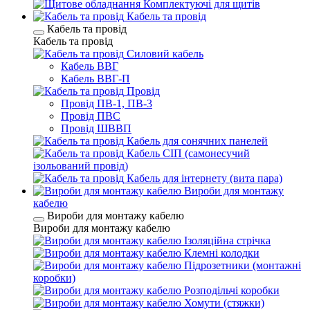
Комплектуючі для щитів
Кабель та провід
Кабель та провід
Кабель та провід
Силовий кабель
Кабель ВВГ
Кабель ВВГ-П
Провід
Провід ПВ-1, ПВ-3
Провід ПВС
Провід ШВВП
Кабель для сонячних панелей
Кабель СІП (самонесучий
ізольований провід)
Кабель для інтернету (вита пара)
Вироби для монтажу
кабелю
Вироби для монтажу кабелю
Вироби для монтажу кабелю
Ізоляційна стрічка
Клемні колодки
Підрозетники (монтажні
коробки)
Розподільчі коробки
Хомути (стяжки)