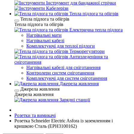
Інструмент для бандажної стрічки
Кабелерізи
Тепла підлога та обігрів
Тепла підлога та обігрів
Тепла підлога та обігрів
Електрична тепла підлога
Нагрівальні мати
Нагрівальні кабелі
Комплектуючі для теплої підлоги
Терморегулятори
Антизледеніння та
сніготанення
Нагрівальні кабелі для сніготанення
Контролери систем сніготанення
Комплектуючі для систем сніготанення
Джерела живлення
Джерела живлення
Джерела живлення
Зарядні станції
Розетки та вимикачі
Розетка Schneider Electric Asfora із заземленням і
кришкою Сталь (EPH3100162)