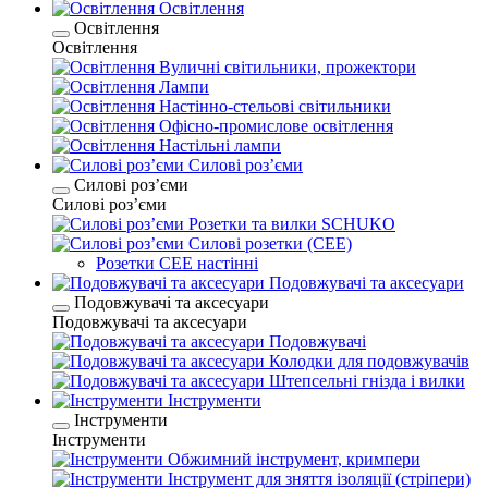
Освітлення
Освітлення
Освітлення
Вуличні світильники, прожектори
Лампи
Настінно-стельові світильники
Офісно-промислове освітлення
Настільні лампи
Силові розʼєми
Силові розʼєми
Силові розʼєми
Розетки та вилки SCHUKO
Силові розетки (CEE)
Розетки CEE настінні
Подовжувачі та аксесуари
Подовжувачі та аксесуари
Подовжувачі та аксесуари
Подовжувачі
Колодки для подовжувачів
Штепсельні гнізда і вилки
Інструменти
Інструменти
Інструменти
Обжимний інструмент, кримпери
Інструмент для зняття ізоляції (стріпери)