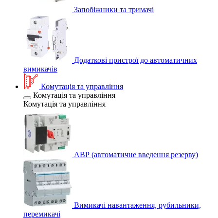
Запобіжники та тримачі
Додаткові пристрої до автоматичних
вимикачів
Комутація та управління
Комутація та управління
Комутація та управління
АВР (автоматичне введення резерву)
Вимикачі навантаження, рубильники,
перемикачі