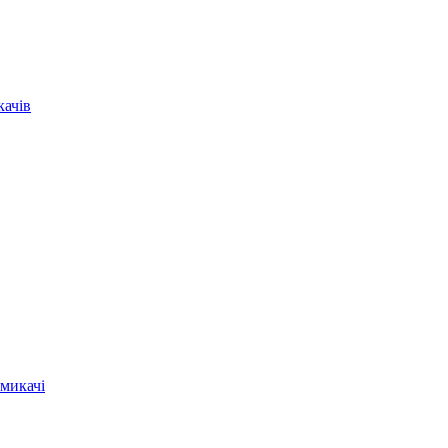
качів
микачі