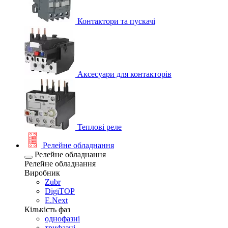
Контактори та пускачі
Аксесуари для контакторів
Теплові реле
Релейне обладнання
Релейне обладнання
Релейне обладнання
Виробник
Zubr
DigiTOP
E.Next
Кількість фаз
однофазні
трифазні