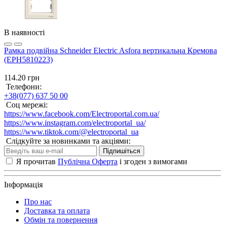
В наявності
Рамка подвійна Schneider Electric Asfora вертикальна Кремова
(EPH5810223)
114.20 грн
Телефони:
+38(077) 637 50 00
Соц мережі:
https://www.facebook.com/Electroportal.com.ua/
https://www.instagram.com/electroportal_ua/
https://www.tiktok.com/@electroportal_ua
Слідкуйте за новинками та акціями:
Підпишіться
Я прочитав
Публічна Оферта
і згоден з вимогами
Інформація
Про нас
Доставка та оплата
Обмін та повернення