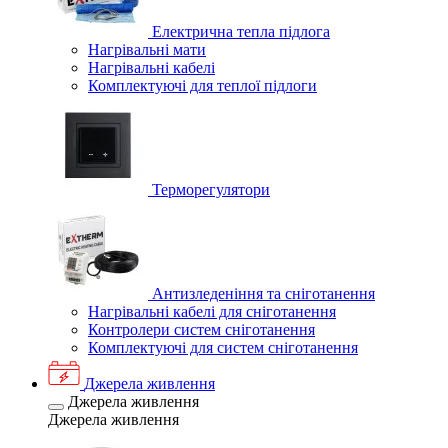
Електрична тепла підлога
Нагрівальні мати
Нагрівальні кабелі
Комплектуючі для теплої підлоги
Терморегулятори
Антизледеніння та сніготанення
Нагрівальні кабелі для сніготанення
Контролери систем сніготанення
Комплектуючі для систем сніготанення
Джерела живлення
Джерела живлення
Джерела живлення