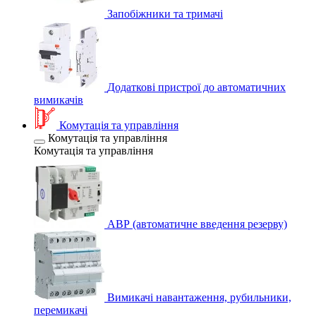
Запобіжники та тримачі
Додаткові пристрої до автоматичних
вимикачів
Комутація та управління
Комутація та управління
Комутація та управління
АВР (автоматичне введення резерву)
Вимикачі навантаження, рубильники,
перемикачі