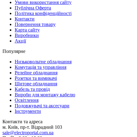
Умови використання сайту
Публічна Оферта
Політика конфіденційності
Контакти
Повернення товару
Карта сайту
Виробники
Акції
Популярне
Низьковольтне обладнання
Комутація та управління
Релейне обладнання
Розетки та вимикачі
Щитове обладнання
Кабель та провід
Вироби для монтажу кабелю
Освітлення
Подовжувачі та аксесуари
Інструменти
Контакти та адреса
м. Київ, пр-т. Відрадний 103
sale@electroportal.com.ua