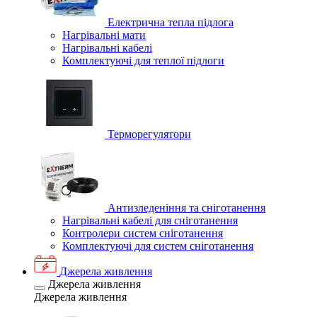
Електрична тепла підлога
Нагрівальні мати
Нагрівальні кабелі
Комплектуючі для теплої підлоги
Терморегулятори
Антизледеніння та сніготанення
Нагрівальні кабелі для сніготанення
Контролери систем сніготанення
Комплектуючі для систем сніготанення
Джерела живлення
Джерела живлення
Джерела живлення