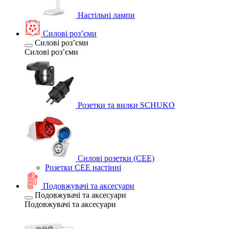
Настільні лампи
Силові розʼєми
Силові розʼєми
Силові розʼєми
Розетки та вилки SCHUKO
Силові розетки (CEE)
Розетки CEE настінні
Подовжувачі та аксесуари
Подовжувачі та аксесуари
Подовжувачі та аксесуари