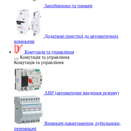
Запобіжники та тримачі
Додаткові пристрої до автоматичних
вимикачів
Комутація та управління
Комутація та управління
Комутація та управління
АВР (автоматичне введення резерву)
Вимикачі навантаження, рубильники,
перемикачі