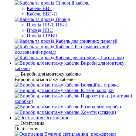
Силовий кабель
Кабель ВВГ
Кабель ВВГ-П
Провід
Провід ПВ-1, ПВ-3
Провід ПВС
Провід ШВВП
Кабель для сонячних панелей
Кабель СІП (самонесучий
ізольований провід)
Кабель для інтернету (вита пара)
Вироби для монтажу
кабелю
Вироби для монтажу кабелю
Вироби для монтажу кабелю
Ізоляційна стрічка
Клемні колодки
Підрозетники (монтажні
коробки)
Розподільчі коробки
Хомути (стяжки)
Освітлення
Освітлення
Освітлення
Вуличні світильники, прожектори