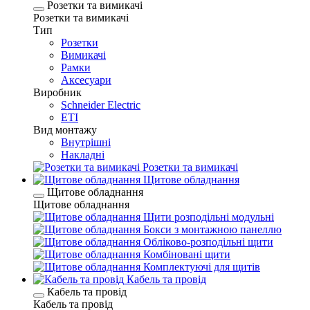
Розетки та вимикачі
Розетки та вимикачі
Тип
Розетки
Вимикачі
Рамки
Аксесуари
Виробник
Schneider Electric
ETI
Вид монтажу
Внутрішні
Накладні
Розетки та вимикачі
Щитове обладнання
Щитове обладнання
Щитове обладнання
Щити розподільні модульні
Бокси з монтажною панеллю
Обліково-розподільні щити
Комбіновані щити
Комплектуючі для щитів
Кабель та провід
Кабель та провід
Кабель та провід