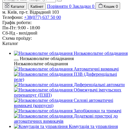
Порівняти
0
Закладки
0
Каталог
Кабінет
Кошик
0
м. Київ, пр-т. Відрадний 103
Телефони:
+38(077) 637 50 00
Графік роботи:
Пн-Пт: 9:00 - 18:00
Сб-Нд - вихідний
Схема проїзду:
Каталог
Низьковольтне обладнання
Низьковольтне обладнання
Низьковольтне обладнання
Автоматичні вимикачі
ПЗВ (Диференціальні
реле)
Диференціальні автомати
Обмежувачі імпульсних
перенапруг (ПЗІП)
Силові автоматичні
вимикачі (корпусні)
Запобіжники та тримачі
Додаткові пристрої до
автоматичних вимикачів
Комутація та управління