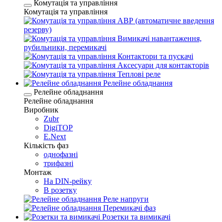
Комутація та управління
Комутація та управління
АВР (автоматичне введення
резерву)
Вимикачі навантаження,
рубильники, перемикачі
Контактори та пускачі
Аксесуари для контакторів
Теплові реле
Релейне обладнання
Релейне обладнання
Релейне обладнання
Виробник
Zubr
DigiTOP
E.Next
Кількість фаз
однофазні
трифазні
Монтаж
На DIN-рейку
В розетку
Реле напруги
Перемикачі фаз
Розетки та вимикачі