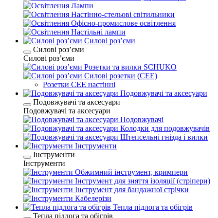
Лампи
Настінно-стельові світильники
Офісно-промислове освітлення
Настільні лампи
Силові розʼєми
Силові розʼєми
Силові розʼєми
Розетки та вилки SCHUKO
Силові розетки (CEE)
Розетки CEE настінні
Подовжувачі та аксесуари
Подовжувачі та аксесуари
Подовжувачі та аксесуари
Подовжувачі
Колодки для подовжувачів
Штепсельні гнізда і вилки
Інструменти
Інструменти
Інструменти
Обжимний інструмент, кримпери
Інструмент для зняття ізоляції (стріпери)
Інструмент для бандажної стрічки
Кабелерізи
Тепла підлога та обігрів
Тепла підлога та обігрів