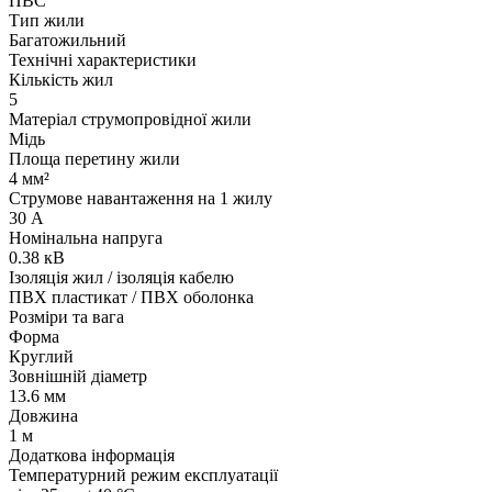
ПВС
Тип жили
Багатожильний
Технічні характеристики
Кількість жил
5
Матеріал струмопровідної жили
Мідь
Площа перетину жили
4 мм²
Струмове навантаження на 1 жилу
30 А
Номінальна напруга
0.38 кВ
Ізоляція жил / ізоляція кабелю
ПВХ пластикат / ПВХ оболонка
Розміри та вага
Форма
Круглий
Зовнішній діаметр
13.6 мм
Довжина
1 м
Додаткова інформація
Температурний режим експлуатації