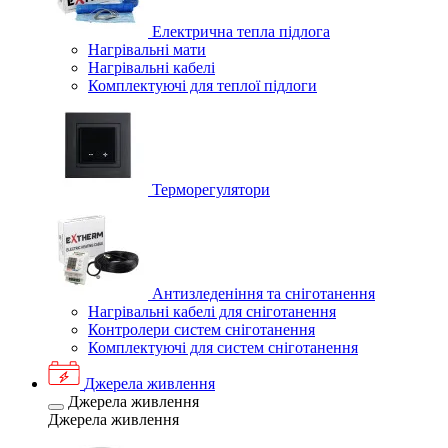
Електрична тепла підлога
Нагрівальні мати
Нагрівальні кабелі
Комплектуючі для теплої підлоги
Терморегулятори
Антизледеніння та сніготанення
Нагрівальні кабелі для сніготанення
Контролери систем сніготанення
Комплектуючі для систем сніготанення
Джерела живлення
Джерела живлення
Джерела живлення