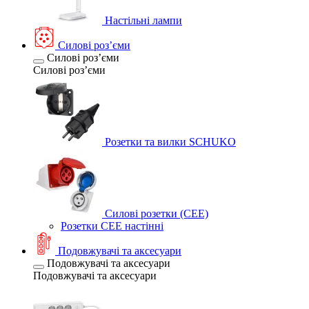
Настільні лампи
Силові розʼєми
Силові розʼєми
Силові розʼєми
Розетки та вилки SCHUKO
Силові розетки (CEE)
Розетки CEE настінні
Подовжувачі та аксесуари
Подовжувачі та аксесуари
Подовжувачі та аксесуари