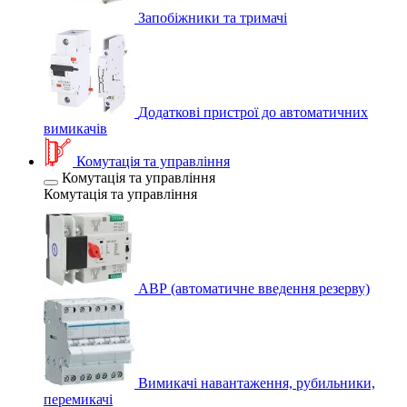
Запобіжники та тримачі
Додаткові пристрої до автоматичних
вимикачів
Комутація та управління
Комутація та управління
Комутація та управління
АВР (автоматичне введення резерву)
Вимикачі навантаження, рубильники,
перемикачі