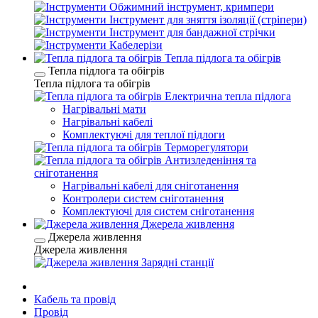
Обжимний інструмент, кримпери
Інструмент для зняття ізоляції (стріпери)
Інструмент для бандажної стрічки
Кабелерізи
Тепла підлога та обігрів
Тепла підлога та обігрів
Тепла підлога та обігрів
Електрична тепла підлога
Нагрівальні мати
Нагрівальні кабелі
Комплектуючі для теплої підлоги
Терморегулятори
Антизледеніння та
сніготанення
Нагрівальні кабелі для сніготанення
Контролери систем сніготанення
Комплектуючі для систем сніготанення
Джерела живлення
Джерела живлення
Джерела живлення
Зарядні станції
Кабель та провід
Провід