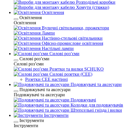
Розподільчі коробки
Хомути (стяжки)
Освітлення
Освітлення
Освітлення
Вуличні світильники, прожектори
Лампи
Настінно-стельові світильники
Офісно-промислове освітлення
Настільні лампи
Силові розʼєми
Силові розʼєми
Силові розʼєми
Розетки та вилки SCHUKO
Силові розетки (CEE)
Розетки CEE настінні
Подовжувачі та аксесуари
Подовжувачі та аксесуари
Подовжувачі та аксесуари
Подовжувачі
Колодки для подовжувачів
Штепсельні гнізда і вилки
Інструменти
Інструменти
Інструменти