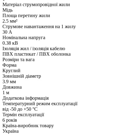
Матеріал струмопровідної жили
Мідь
Площа перетину жили
2.5 мм²
Струмове навантаження на 1 жилу
30 А
Номінальна напруга
0.38 кВ
Ізоляція жил / ізоляція кабелю
ПВХ пластикат / ПВХ оболонка
Розміри та вага
Форма
Круглий
Зовнішній діаметр
3.9 мм
Довжина
1 м
Додаткова інформація
Температурний режим експлуатації
від -50 до +50 °С
Термін експлуатації
6 років
Країна-виробник товару
Україна