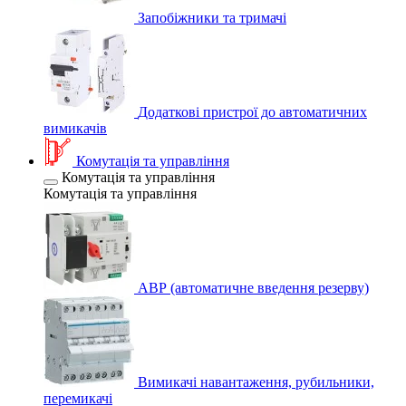
Запобіжники та тримачі
Додаткові пристрої до автоматичних
вимикачів
Комутація та управління
Комутація та управління
Комутація та управління
АВР (автоматичне введення резерву)
Вимикачі навантаження, рубильники,
перемикачі