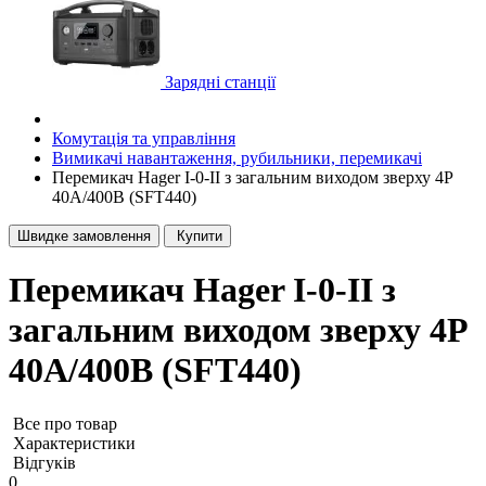
Зарядні станції
Комутація та управління
Вимикачі навантаження, рубильники, перемикачі
Перемикач Hager I-0-II з загальним виходом зверху 4P
40А/400В (SFT440)
Швидке замовлення
Купити
Перемикач Hager I-0-II з
загальним виходом зверху 4P
40А/400В (SFT440)
Все про товар
Характеристики
Відгуків
0