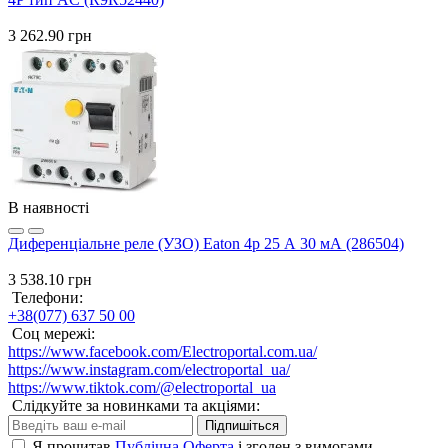
3 262.90 грн
В наявності
Диференціальне реле (УЗО) Eaton 4p 25 А 30 мА (286504)
3 538.10 грн
Телефони:
+38(077) 637 50 00
Соц мережі:
https://www.facebook.com/Electroportal.com.ua/
https://www.instagram.com/electroportal_ua/
https://www.tiktok.com/@electroportal_ua
Слідкуйте за новинками та акціями:
Підпишіться
Я прочитав
Публічна Оферта
і згоден з вимогами