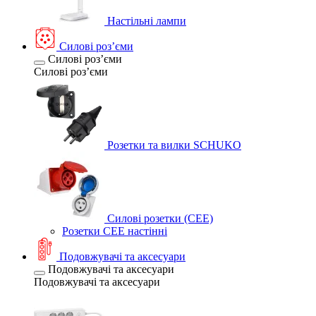
Настільні лампи
Силові розʼєми
Силові розʼєми
Силові розʼєми
Розетки та вилки SCHUKO
Силові розетки (CEE)
Розетки CEE настінні
Подовжувачі та аксесуари
Подовжувачі та аксесуари
Подовжувачі та аксесуари