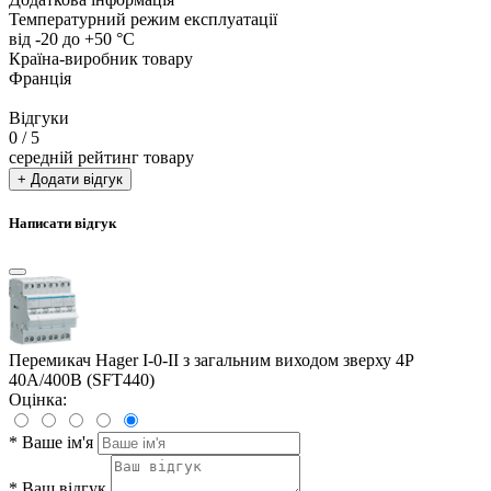
Температурний режим експлуатації
від -20 до +50 °С
Країна-виробник товару
Франція
Відгуки
0
/ 5
середній рейтинг товару
+ Додати відгук
Написати відгук
Перемикач Hager I-0-II з загальним виходом зверху 4P
40А/400В (SFT440)
Оцінка:
*
Ваше ім'я
*
Ваш відгук