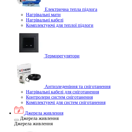
Електрична тепла підлога
Нагрівальні мати
Нагрівальні кабелі
Комплектуючі для теплої підлоги
Терморегулятори
Антизледеніння та сніготанення
Нагрівальні кабелі для сніготанення
Контролери систем сніготанення
Комплектуючі для систем сніготанення
Джерела живлення
Джерела живлення
Джерела живлення