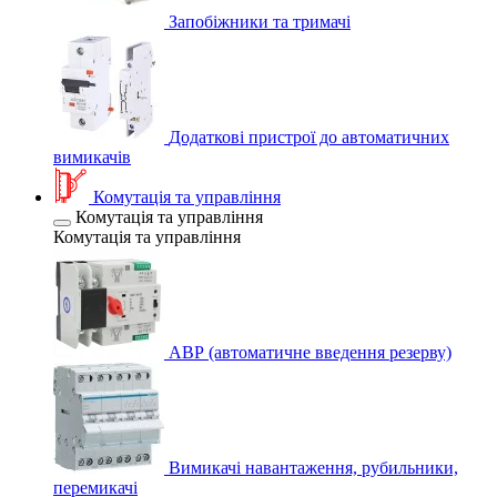
Запобіжники та тримачі
Додаткові пристрої до автоматичних
вимикачів
Комутація та управління
Комутація та управління
Комутація та управління
АВР (автоматичне введення резерву)
Вимикачі навантаження, рубильники,
перемикачі