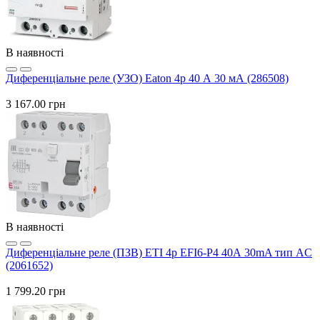
В наявності
Диференціальне реле (УЗО) Eaton 4p 40 А 30 мА (286508)
3 167.00 грн
В наявності
Диференціальне реле (ПЗВ) ETI 4р EFI6-P4 40А 30mA тип AC
(2061652)
1 799.20 грн