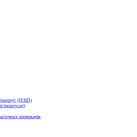
енапруг (ПЗІП)
і (корпусні)
матичних вимикачів