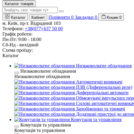
Каталог товарів
Порівняти
0
Закладки
0
Каталог
Кабінет
Кошик
0
м. Київ, пр-т. Відрадний 103
Телефони:
+38(077) 637 50 00
Графік роботи:
Пн-Пт: 9:00 - 18:00
Сб-Нд - вихідний
Схема проїзду:
Каталог
Низьковольтне обладнання
Низьковольтне обладнання
Низьковольтне обладнання
Автоматичні вимикачі
ПЗВ (Диференціальні реле)
Диференціальні автомати
Обмежувачі імпульсних пер
Силові автоматичні вимикач
Запобіжники та тримачі
Додаткові пристрої до авто
Комутація та управління
Комутація та управління
Комутація та управління