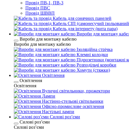
Провід ПВ-1, ПВ-3
Провід ПВС
Провід ШВВП
Кабель для сонячних панелей
Кабель СІП (самонесучий ізольований
Кабель для інтернету (вита пара)
Вироби для монтажу каб
Вироби для монтажу кабелю
Вироби для монтажу кабелю
Ізоляційна стрічка
Клемні колодки
Підрозетники (монтажні к
Розподільчі коробки
Хомути (стяжки)
Освітлення
Освітлення
Освітлення
Вуличні світильники, прожектори
Лампи
Настінно-стельові світильники
Офісно-промислове освітлення
Настільні лампи
Силові розʼєми
Силові розʼєми
Силові розʼєми