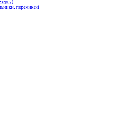
зерву)
льники, перемикачі