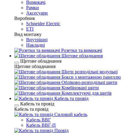
Вимикачі
Рамки
Аксесуари
Виробник
Schneider Electric
ETI
Вид монтажу
Внутрішні
Накладні
Розетки та вимикачі
Щитове обладнання
Щитове обладнання
Щитове обладнання
Щити розподільні модульні
Бокси з монтажною панеллю
Обліково-розподільні щити
Комбіновані щити
Комплектуючі для щитів
Кабель та провід
Кабель та провід
Кабель та провід
Силовий кабель
Кабель ВВГ
Кабель ВВГ-П
Провід