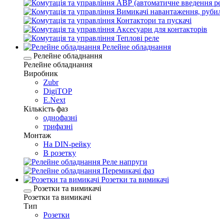
АВР (автоматичне введення ре
Вимикачі навантаження, руби
Контактори та пускачі
Аксесуари для контакторів
Теплові реле
Релейне обладнання
Релейне обладнання
Релейне обладнання
Виробник
Zubr
DigiTOP
E.Next
Кількість фаз
однофазні
трифазні
Монтаж
На DIN-рейку
В розетку
Реле напруги
Перемикачі фаз
Розетки та вимикачі
Розетки та вимикачі
Розетки та вимикачі
Тип
Розетки