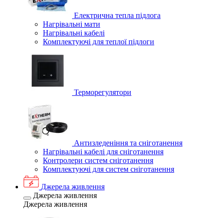
Електрична тепла підлога
Нагрівальні мати
Нагрівальні кабелі
Комплектуючі для теплої підлоги
Терморегулятори
Антизледеніння та сніготанення
Нагрівальні кабелі для сніготанення
Контролери систем сніготанення
Комплектуючі для систем сніготанення
Джерела живлення
Джерела живлення
Джерела живлення