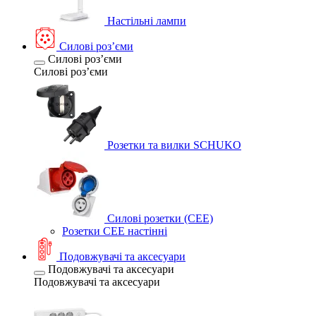
Настільні лампи
Силові розʼєми
Силові розʼєми
Силові розʼєми
Розетки та вилки SCHUKO
Силові розетки (CEE)
Розетки CEE настінні
Подовжувачі та аксесуари
Подовжувачі та аксесуари
Подовжувачі та аксесуари