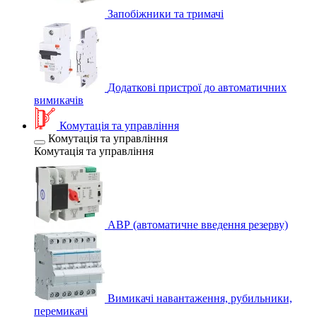
Запобіжники та тримачі
Додаткові пристрої до автоматичних
вимикачів
Комутація та управління
Комутація та управління
Комутація та управління
АВР (автоматичне введення резерву)
Вимикачі навантаження, рубильники,
перемикачі