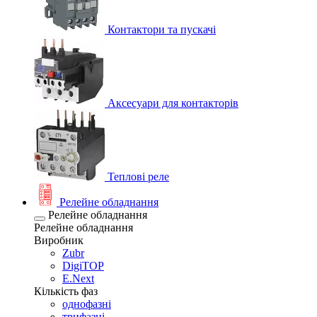
Контактори та пускачі
Аксесуари для контакторів
Теплові реле
Релейне обладнання
Релейне обладнання
Релейне обладнання
Виробник
Zubr
DigiTOP
E.Next
Кількість фаз
однофазні
трифазні