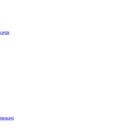
качів
микачі